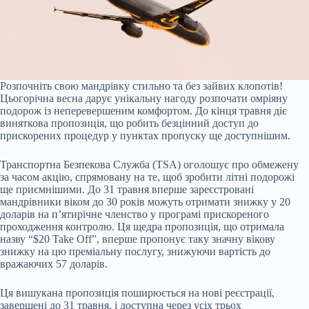
Розпочніть свою мандрівку стильно та без зайвих клопотів!
Цьогорічна весна дарує унікальну нагоду розпочати омріяну
подорож із неперевершеним комфортом. До кінця травня діє
виняткова пропозиція, що робить безцінний доступ до
прискорених процедур у пунктах пропуску ще доступнішим.
Транспортна Безпекова Служба (TSA) оголошує про обмежену
за часом акцію, спрямовану на те, щоб зробити літні подорожі
ще приємнішими. До 31 травня вперше зареєстровані
мандрівники віком до 30 років можуть отримати знижку у 20
доларів на п’ятирічне членство у програмі прискореного
проходження контролю. Ця щедра пропозиція, що отримала
назву “$20 Take Off”, вперше пропонує таку значну вікову
знижку на цю преміальну послугу, знижуючи вартість до
вражаючих 57 доларів.
Ця вишукана пропозиція поширюється на нові реєстрації,
завершені до 31 травня, і доступна через усіх трьох