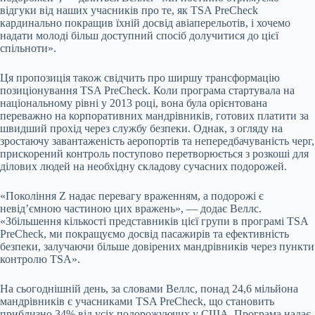
відгуки від наших учасників про те, як TSA PreCheck
кардинально покращив їхній досвід авіаперельотів, і хочемо
надати молоді більш доступний спосіб долучитися до цієї
спільноти».
Ця пропозиція також свідчить про ширшу трансформацію
позиціонування TSA PreCheck. Коли програма стартувала на
національному рівні у 2013 році, вона була орієнтована
переважно на корпоративних мандрівників, готових платити за
швидший прохід через службу безпеки. Однак, з огляду на
зростаючу завантаженість аеропортів та непередбачуваність черг,
прискорений контроль поступово перетворюється з розкоші для
ділових людей на необхідну складову сучасних подорожей.
«Покоління Z надає перевагу враженням, а подорожі є
невід’ємною частиною цих вражень», — додає Веллс.
«Збільшення кількості представників цієї групи в програмі TSA
PreCheck, ми покращуємо досвід пасажирів та ефективність
безпеки, залучаючи більше довірених мандрівників через пункти
контролю TSA».
На сьогоднішній день, за словами Веллс, понад 24,6 мільйона
мандрівників є учасниками TSA PreCheck, що становить
приблизно 34% від усіх подорожуючих у США. Програма надає