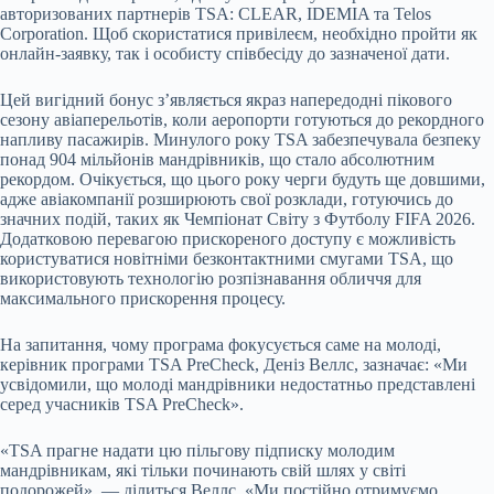
авторизованих партнерів TSA: CLEAR, IDEMIA та Telos
Corporation. Щоб скористатися привілеєм, необхідно пройти як
онлайн-заявку, так і особисту співбесіду до зазначеної дати.
Цей вигідний бонус з’являється якраз напередодні пікового
сезону авіаперельотів, коли аеропорти готуються до рекордного
напливу пасажирів. Минулого року TSA забезпечувала безпеку
понад 904 мільйонів мандрівників, що стало абсолютним
рекордом. Очікується, що цього року черги будуть ще довшими,
адже авіакомпанії розширюють свої розклади, готуючись до
значних подій, таких як Чемпіонат Світу з Футболу FIFA 2026.
Додатковою перевагою прискореного доступу є можливість
користуватися новітніми безконтактними смугами TSA, що
використовують технологію розпізнавання обличчя для
максимального прискорення процесу.
На запитання, чому програма фокусується саме на молоді,
керівник програми TSA PreCheck, Деніз Веллс, зазначає: «Ми
усвідомили, що молоді мандрівники недостатньо представлені
серед учасників TSA PreCheck».
«TSA прагне надати цю пільгову підписку молодим
мандрівникам, які тільки починають свій шлях у світі
подорожей», — ділиться Веллс. «Ми постійно отримуємо