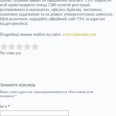
процес подання заявки на офіційному вебсайті TSA. Наразі по
всій країні відкрито понад 1300 пунктів реєстрації,
розташованих в аеропортах, офісних будівлях, магазинах,
поштових відділеннях та на деяких університетських кампусах.
Щоб розпочати, відвідайте офіційний сайт TSA за адресою
tsa.gov/precheck.
Подробиці можна знайти на сайті:
www.cntraveler.com
Submit Rating
Rate this item:
No votes yet.
Залишити відповідь
Ваша e-mail адреса не оприлюднюватиметься.
Обов’язкові поля
позначені
*
Ім’я
*