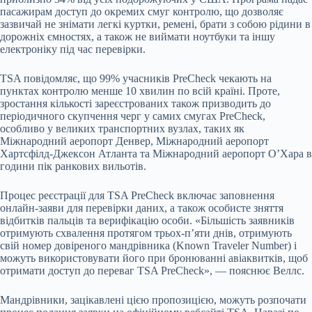
пасажирам доступ до окремих смуг контролю, що дозволяє
зазвичай не знімати легкі куртки, ремені, брати з собою рідини в
дорожніх ємностях, а також не виймати ноутбуки та іншу
електроніку під час перевірки.
TSA повідомляє, що 99% учасників PreCheck чекають на
пунктах контролю менше 10 хвилин по всій країні. Проте,
зростання кількості зареєстрованих також призводить до
періодичного скупчення черг у самих смугах PreCheck,
особливо у великих транспортних вузлах, таких як
Міжнародний аеропорт Денвер, Міжнародний аеропорт
Хартсфілд-Джексон Атланта та Міжнародний аеропорт О’Хара в
години пік ранкових вильотів.
Процес реєстрації для TSA PreCheck включає заповнення
онлайн-заяви для перевірки даних, а також особисте зняття
відбитків пальців та верифікацію особи. «Більшість заявників
отримують схвалення протягом трьох-п’яти днів, отримують
свій номер довіреного мандрівника (Known Traveler Number) і
можуть використовувати його при бронюванні авіаквитків, щоб
отримати доступ до переваг TSA PreCheck», — пояснює Веллс.
Мандрівники, зацікавлені цією пропозицією, можуть розпочати