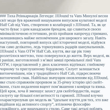
### Тиха Реінкарнація Легенди: JJJJound та Vans Минулої весни
світ моди був вражений вишуканим випуском культової моделі
Half Cab від Vans, створеною в колаборації з JJJJound. Та, як це
часто буває з цим канадським брендом, що славиться своєю
мінімалістичною естетикою, реліз пройшов напрочуд стримано,
залишившись майже непоміченим для широкого загалу. Навіть
наступний, повторний випуск цієї історичної моделі, відбувся
так само делікатно, ледь торкнувшись радарів шанувальників.
JJJJound x Vans OTW Half Cab, взуття, яке ще рік тому
розлетілося миттєво, тихо повернулося до життя. Верх моделі, як
і раніше, виготовлений з м’якої замші преміальної лінії Vans
OTW, і представлений у двох класичних відтінках: глибокому
чорному та приглушеному бордовому. Силует залишається
витонченішим, ніж у традиційного Half Cab, підкреслюючи
витончений смак. Найбільш значущим оновленням від JJJJound,
яке стало справжнім проривом за 35-річну історію цієї скейт-
ікони, стало видалення вщент пом’якшення з комірця та язика.
Цей крок, хоча й зменшує захист для скейтбордистів, надає
силуету ще більшої елегантності та гармонії. JJJJound влучно
охарактеризував цю модель як “ідеальне взуття для тих, хто вже
відійшов від активного спорту”, втілюючи філософію
спокійного, але вишуканого стилю. Саме такі деталі роблять