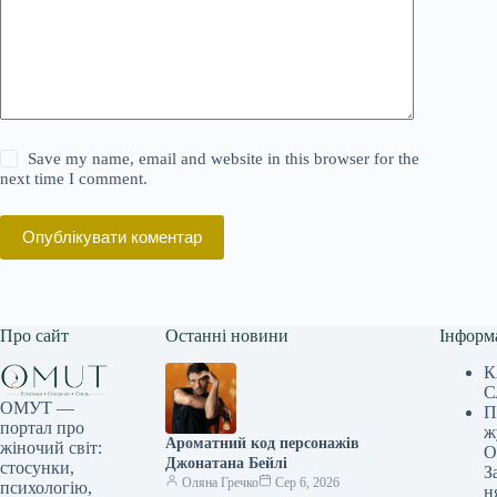
Save my name, email and website in this browser for the
next time I comment.
Опублікувати коментар
Про сайт
Останні новини
Інформ
К
С
ОМУТ —
П
портал про
ж
Ароматний код персонажів
жіночий світ:
О
Джонатана Бейлі
стосунки,
З
Оляна Гречко
Сер 6, 2026
психологію,
н