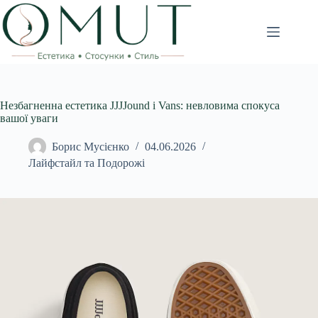
Перейти
до
вмісту
Незбагненна естетика JJJJound і Vans: невловима спокуса
вашої уваги
Борис Мусієнко
04.06.2026
Лайфстайл та Подорожі