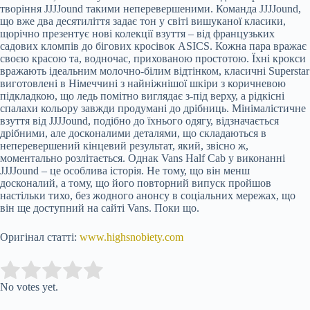
творіння JJJJound такими неперевершеними. Команда JJJJound,
що вже два десятиліття задає тон у світі вишуканої класики,
щорічно презентує нові колекції взуття – від французьких
садових кломпів до бігових кросівок ASICS. Кожна пара вражає
своєю красою та, водночас, прихованою простотою. Їхні крокси
вражають ідеальним молочно-білим відтінком, класичні Superstar
виготовлені в Німеччині з найніжнішої шкіри з коричневою
підкладкою, що ледь помітно виглядає з-під верху, а рідкісні
спалахи кольору завжди продумані до дрібниць. Мінімалістичне
взуття від JJJJound, подібно до їхнього одягу, відзначається
дрібними, але досконалими деталями, що складаються в
неперевершений кінцевий результат, який, звісно ж,
моментально розлітається. Однак Vans Half Cab у виконанні
JJJJound – це особлива історія. Не тому, що він менш
досконалий, а тому, що його повторний випуск пройшов
настільки тихо, без жодного анонсу в соціальних мережах, що
він ще доступний на сайті Vans. Поки що.
Оригінал статті:
www.highsnobiety.com
Submit Rating
Rate this item:
No votes yet.