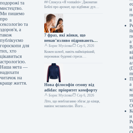
## Спокуса «Я vontadei»: Джонатан
подорожі та
е
Бейлі про аромат, що відбиває дух
мистецтво.
и
часу, та мистецтво самовираження
Ми пишемо
п
Фото: Armani Beauty; ОМУТ
про
в
ЗберегтиЗберегти…
сексологію та
Р
здоров'я, а
й
також
7 фраз, які жінки, що
п
публікуємо
ненав’язливо підривають
а
гороскопи для
авторитет своїх чоловіків,
Борис Мусієнко
Сер 6, 2026
В
тих, хто
говорять у повсякденних
Кожен шлюб, навіть найміцніший,
в
цікавиться
розмовах, на думку експертів
переживає буденні стреси.
в
Трапляються моменти, коли дружина,
астрологією.
а
досягнувши межі, висловлює
Наша мета —
(D
образливу фразу або коментар,
надихати
m
несвідомо завдаючи…
читачок на
П
краще життя.
а
Нова філософія сезону від
к
adidas: пріоритет комфорту
н
Борис Мусієнко
Сер 6, 2026
т
Літо, що невблаганно збігає до кінця,
О
навіює меланхолію. Його
К
короткочасність, як спалах блискавки,
залишає по собі лише спогади про
и
довгі…
Р
н
О