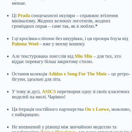
менше.
Ці
Prada
сонцезахисні окуляри – справжнє втілення
мінімалізму. Жодних великих логотипів, жодних
громіздких оправ – саме так, як я люблю.
*
І ці кросівки-сліпони без шнурівки, і ця прозора блуза від
Paloma Wool
– вже у моєму кошику.
Але текстурована лонгслів від
Miu Miu
– для тих, хто
віддає перевагу більш закритому стилю.
Остання колекція
Adidas x Song For The Mute
– це ретро-
бігуни, ідеальні для літа.
У тому ж дусі,
ASICS
перетворив одну зі своїх класичних
моделей на мюлі. Чарівно!
Ця ітерація постійного партнерства
On x Loewe
, можливо,
є найкращою.
Не впевнений у різниці між звичайною моделлю та