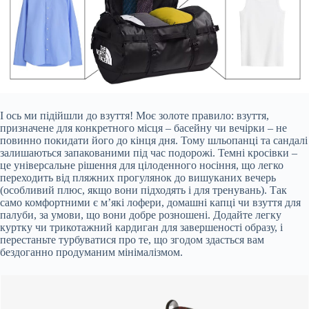
І ось ми підійшли до взуття! Моє золоте правило: взуття,
призначене для конкретного місця – басейну чи вечірки – не
повинно покидати його до кінця дня. Тому шльопанці та сандалі
залишаються запакованими під час подорожі. Темні кросівки –
це універсальне рішення для цілоденного носіння, що легко
переходить від пляжних прогулянок до вишуканих вечерь
(особливий плюс, якщо вони підходять і для тренувань). Так
само комфортними є м’які лофери, домашні капці чи взуття для
палуби, за умови, що вони добре розношені. Додайте легку
куртку чи трикотажний кардиган для завершеності образу, і
перестаньте турбуватися про те, що згодом здасться вам
бездоганно продуманим мінімалізмом.