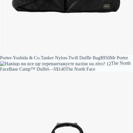
Porter-Yoshida & Co.
Tanker Nylon-Twill Duffle Bag
$950
Mr Porter
The North
Face
Base Camp™ Duffel—S
$140
The North Face