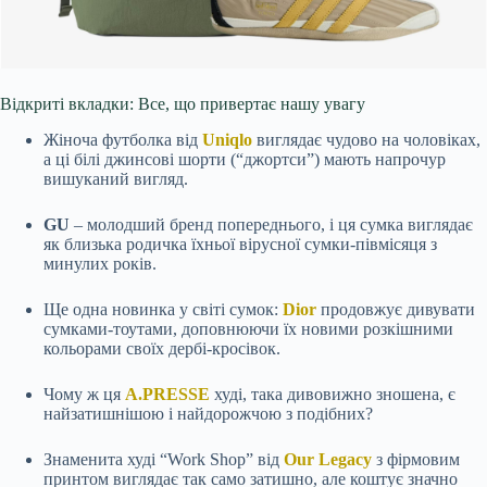
Відкриті вкладки: Все, що привертає нашу увагу
Жіноча футболка від
Uniqlo
виглядає чудово на чоловіках,
а ці білі джинсові шорти (“джортси”) мають напрочур
вишуканий вигляд.
GU
– молодший бренд попереднього, і ця сумка виглядає
як близька родичка їхньої вірусної сумки-півмісяця з
минулих років.
Ще одна новинка у світі сумок:
Dior
продовжує дивувати
сумками-тоутами, доповнюючи їх новими розкішними
кольорами своїх дербі-кросівок.
Чому ж ця
A.PRESSE
худі, така дивовижно зношена, є
найзатишнішою і найдорожчою з подібних?
Знаменита худі “Work Shop” від
Our Legacy
з фірмовим
принтом виглядає так само затишно, але коштує значно