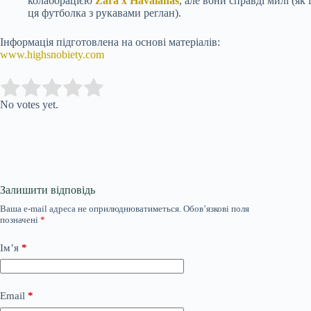
колаборацією
Zara x Havaianas
, але вони справді милі (як і
ця футболка з рукавами реглан).
Інформація підготовлена на основі матеріалів:
www.highsnobiety.com
Submit Rating
Rate this item:
No votes yet.
Залишити відповідь
Ваша e-mail адреса не оприлюднюватиметься.
Обов’язкові поля
позначені
*
Ім’я
*
Email
*