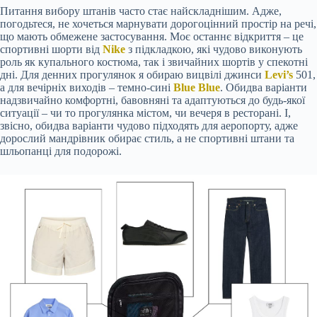
Питання вибору штанів часто стає найскладнішим. Адже,
погодьтеся, не хочеться марнувати дорогоцінний простір на речі,
що мають обмежене застосування. Моє останнє відкриття – це
спортивні шорти від
Nike
з підкладкою, які чудово виконують
роль як купального костюма, так і звичайних шортів у спекотні
дні. Для денних прогулянок я обираю вицвілі джинси
Levi’s
501,
а для вечірніх виходів – темно-сині
Blue Blue
. Обидва варіанти
надзвичайно комфортні, бавовняні та адаптуються до будь-якої
ситуації – чи то прогулянка містом, чи вечеря в ресторані. І,
звісно, обидва варіанти чудово підходять для аеропорту, адже
дорослий мандрівник обирає стиль, а не спортивні штани та
шльопанці для подорожі.