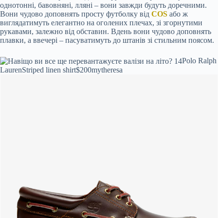
однотонні, бавовняні, лляні – вони завжди будуть доречними.
Вони чудово доповнять просту футболку від
COS
або ж
виглядатимуть елегантно на оголених плечах, зі згорнутими
рукавами, залежно від обставин. Вдень вони чудово доповнять
плавки, а ввечері – пасуватимуть до штанів зі стильним поясом.
Polo Ralph
Lauren
Striped linen shirt
$200
mytheresa