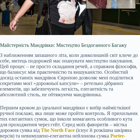
Майстерність Мандрівки: Мистецтво Бездоганного Багажу
З наближенням запашного літа, коли довколишній світ кличе до
себе, митець подорожей має опанувати мистецтво пакування.
Цей процес – не просто складання речей, а справжня філософія,
що балансує між практичністю та вишуканістю. Особистий
досвід останніх мандрівок Європою дозволяє мені поділитися
секретами моєї «дорожньої капсули» – ретельно дібраних
елементів, що забезпечують легкість, елегантність та
абсолютний стиль, не обтяжуючи мандрівника.
Першим кроком до ідеальної мандрівки є вибір наймісткішої
ручної поклажі, яка лише може пройти контроль. Я прихильник
тих елегантних сумок, що інколи вимагають особливого кута
для проходження через гейт. Серед моїх фаворитів – містка
дорожня сумка від
The North Face
(існує й розкішна шкіряна
версія) та невимушено-елегантна нейлонова сумка
Porter-