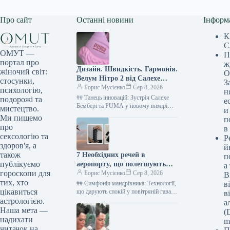
Про сайт
Останні новини
Інформ
К
С
ОМУТ —
П
портал про
ж
Дизайн. Швидкість. Гармонія.
жіночий світ:
О
Велум Нітро 2 від Салехе
стосунки,
З
Бембері.
Борис Мусієнко
Сер 8, 2026
психологію,
н
## Танець інновацій: Зустріч Салехе
подорожі та
е
Бембері та PUMA у новому вимірі
мистецтво.
и
спортивного взуття У вишуканому
Ми пишемо
п
світі, де перетинаються мистецтво,
про
в
дизайн…
сексологію та
Р
здоров'я, а
й
також
7 Необхідних речей в
п
публікуємо
аеропорту, що полегшують
а
гороскопи для
ранкові вильоти, швидкі
Борис Мусієнко
Сер 8, 2026
В
тих, хто
пересадки та очікування
## Симфонія мандрівника: Технології,
в
цікавиться
що дарують спокій у повітряній гавані
в
Аеропорт. Місце, де ранкова кава
астрологією.
а
перетворюється на спокусливий
Наша мета —
(D
аперитив, а…
надихати
m
читачок на