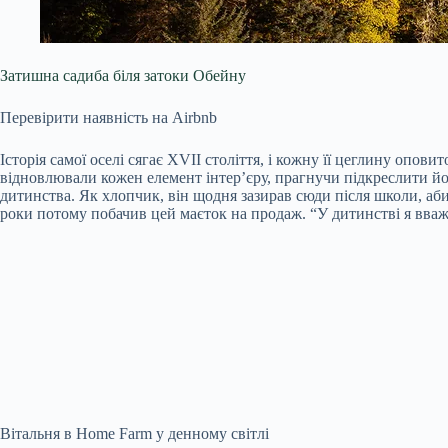
Затишна садиба біля затоки Обейну
Перевірити наявність на Airbnb
Історія самої оселі сягає XVII століття, і кожну її цеглину опо
відновлювали кожен елемент інтер’єру, прагнучи підкреслити йог
дитинства. Як хлопчик, він щодня зазирав сюди після школи, аби
роки потому побачив цей маєток на продаж. “У дитинстві я вваж
Вітальня в Home Farm у денному світлі