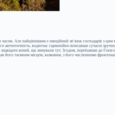
вито часом. Але найціннішим є емоційний зв’язок господарів з цим
о автентичність, водночас гармонійно вписавши сучасні зручност
 відвідати коней, що зимували тут. Згодом, переїхавши до Глазг
ав його таємним місцем, казковим, з його численними фронтонами