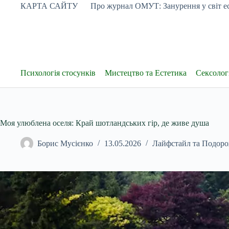
Перейти
КАРТА САЙТУ
Про журнал ОМУТ: Занурення у світ ес
до
вмісту
Психологія стосунків
Мистецтво та Естетика
Сексологі
Моя улюблена оселя: Край шотландських гір, де живе душа
Борис Мусієнко
13.05.2026
Лайфстайл та Подоро