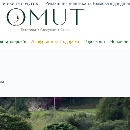
тетики та почуттів
Редакційна політика та Відмова від відпові
я та здоров’я
Лайфстайл та Подорожі
Гороскопи
Чоловічи
жі