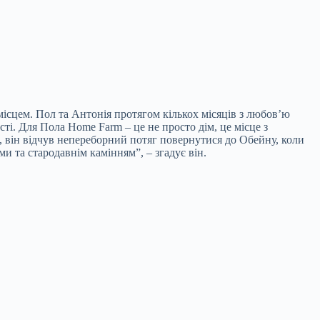
 місцем. Пол та Антонія протягом кількох місяців з любов’ю
і. Для Пола Home Farm – це не просто дім, це місце з
о, він відчув непереборний потяг повернутися до Обейну, коли
 та стародавнім камінням”, – згадує він.