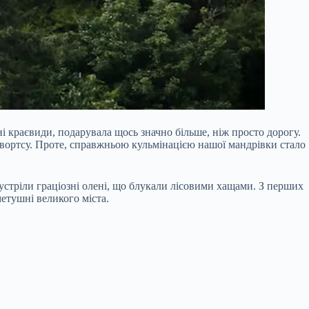
і краєвиди, подарувала щось значно більше, ніж просто дорогу.
Гоґвортсу. Проте, справжньою кульмінацією нашої мандрівки стало
 зустріли граціозні олені, що блукали лісовими хащами. З перших
етушні великого міста.