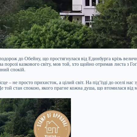
подорож до Обейну, що простягнулася від Единбурга крізь величн
 на порозі казкового світу, мов той, хто щойно отримав листа з 
нний спокій.
це – не просто прихисток, а цілий світ. На під’їзді до оселі нас
е той стан спокою, якого прагне кожна душа, що втомилася від м