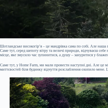
Шотландське високогір’я – це мандрівка сама по собі. Але наша 
Саме тут, серед шепоту вітру та величі природи, відчуваєш себе
місце, яке змусило час зупинитися, а душу – зануритися у блаже
Саме тут, у Home Farm, ми мали провести наступні дні. Але це міс
миттєвостей біля будинку відчуття розслаблення охопило мене. Ц