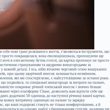
я себе нові грані розкішного життя, з’являються інструменти, що
на не просто покращилася, вона еволюціонувала, пропонуючи ще
єї ночі в елегантному бутик-готелі, ця картка пропонує не просто
уристичним страхуванням та щедрими винагородами за
 у кожній деталі. І ось, ніби вітаючи черговий сезон вишуканих
ілеїв, при цьому щорічний внесок залишається незмінним.
ення, які ми спостерігаємо, є найсуттєвішими за останні роки.
що подвоївся, та спеціальні винагороди за витрати на пальне,
повністю покриває річний членський внесок і значно більше
ванні через платформу Chase, дозволить вам відчути себе ще
дано додаткові 50 одиниць до наступної річниці вашої картки.
 за кожну витрачену одиницю на пальне та зарядку
ає, що ваші подорожі стануть не тільки комфортнішими, а й
знаходиться на одному щаблі з бронюванням готелів, надаючи ще