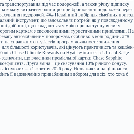
 та транспортування під час подорожей, а також річну підписку
ів за кожну витрачену одиницю при бронюванні подорожей через
 страхування подорожей. ### Незмінний вибір для сімейних пригод
альний інструмент, що задовольняє потреби як у повсякденному
 інші дрібниці, що складаються у мрію про наступну велику
ю дорогим карткам з ексклюзивними туристичними привілеями. На
перевагу автомобільним подорожам, особливо в колі родини. ###
ти на справжніх ентузіастів програм лояльності: зниження
для більшості користувачів, які цінують практичність та кешбек-
лів Chase Ultimate Rewards на Hyatt зміниться з 1:1 на 4:3. Це
о зазначити, що власники преміальної картки Chase Sapphire
коефіцієнта. Друга зміна – це скасування 10% річного бонусу,
ля існуючих – з 1 жовтня 2026 року. Незважаючи на ці нюанси,
обить її надзвичайно привабливим вибором для всіх, хто хоча б