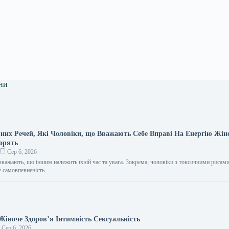
ни
них Речей, Які Чоловіки, що Вважають Себе Вправі На Енергію Жін
орять
Сер 6, 2026
вважають, що іншим належить їхній час та увага. Зокрема, чоловіки з токсичними рисам
у самовпевненість…
 Жіноче Здоров’я Інтимність Сексуальність
Сер 6, 2026