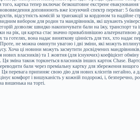
ім того, картка тепер включає безкоштовне екстрене евакуювання
Ці нововведення доповнюють вже існуючий спектр переваг: 5 бал
уктів, відсутність комісій за транзакції за кордоном та надійне
видним вибором для родин та мандрівників, які шукають універс
атегорій дозволяє швидко накопичувати бали на їжу, транспорт та
вки на рік, ця картка стає значно привабливішою альтернативо
х та готелях, вона надає виняткову цінність для тих, хто надає 
 Проте, не можна оминути увагою і дві зміни, які можуть вплину
усу. Хоча ці новини можуть засмутити досвідчених мандрівників, 
нових власників) та 1 жовтня (для існуючих) коефіцієнт обміну ба
tt. Ця зміна також торкнеться власників інших карток Chase. Варт
переводити бали через преміальну картку для збереження вищого 
. Ця перевага припиняє свою дію для нових клієнтів негайно, а д
цінує комфорт і вишуканість у кожній подорожі, і, безперечно, р
на вишенька на торті.