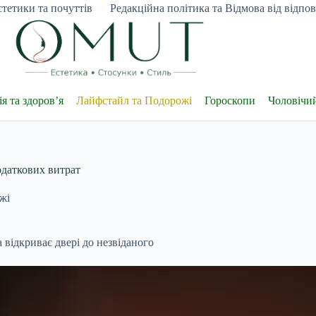
тетики та почуттів
Редакційна політика та Відмова від відпові
я та здоров’я
Лайфстайл та Подорожі
Гороскопи
Чоловічи
одаткових витрат
жі
відкриває двері до незвіданого