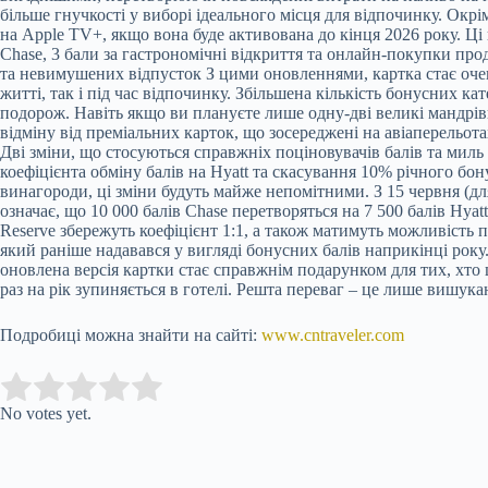
більше гнучкості у виборі ідеального місця для відпочинку. Окр
на Apple TV+, якщо вона буде активована до кінця 2026 року. 
Chase, 3 бали за гастрономічні відкриття та онлайн-покупки прод
та невимушених відпусток З цими оновленнями, картка стає оче
житті, так і під час відпочинку. Збільшена кількість бонусних к
подорож. Навіть якщо ви плануєте лише одну-дві великі мандрі
відміну від преміальних карток, що зосереджені на авіаперельота
Дві зміни, що стосуються справжніх поціновувачів балів та миль
коефіцієнта обміну балів на Hyatt та скасування 10% річного бон
винагороди, ці зміни будуть майже непомітними. З 15 червня (для 
означає, що 10 000 балів Chase перетворяться на 7 500 балів Hya
Reserve збережуть коефіцієнт 1:1, а також матимуть можливість 
який раніше надавався у вигляді бонусних балів наприкінці року
оновлена версія картки стає справжнім подарунком для тих, хто 
раз на рік зупиняється в готелі. Решта переваг – це лише вишука
Подробиці можна знайти на сайті:
www.cntraveler.com
Submit Rating
Rate this item:
No votes yet.