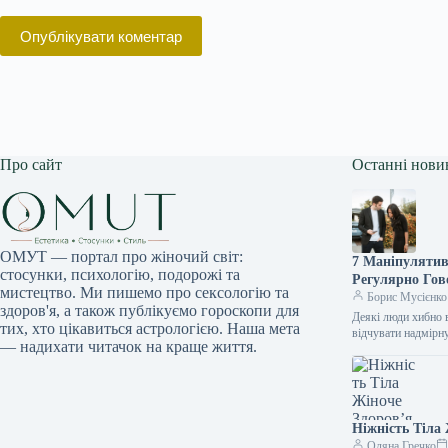
Опублікувати коментар
Про сайт
Останні нови
ОМУТ — портал про жіночий світ:
7 Маніпулятив
стосунки, психологію, подорожі та
Регулярно Гов
мистецтво. Ми пишемо про сексологію та
Борис Мусієнко
здоров'я, а також публікуємо гороскопи для
Деякі люди хибно 
тих, хто цікавиться астрологією. Наша мета
відчувати надмірн
— надихати читачок на краще життя.
Ніжність Тіла
Оляна Гречко