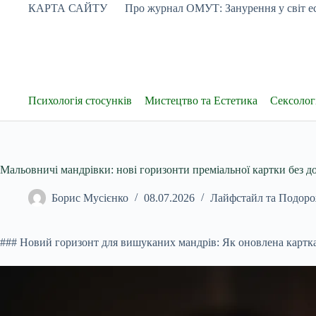
Перейти
КАРТА САЙТУ
Про журнал ОМУТ: Занурення у світ ес
до
вмісту
Психологія стосунків
Мистецтво та Естетика
Сексологі
Мальовничі мандрівки: нові горизонти преміальної картки без д
Борис Мусієнко
08.07.2026
Лайфстайл та Подоро
### Новий горизонт для вишуканих мандрів: Як оновлена картка 