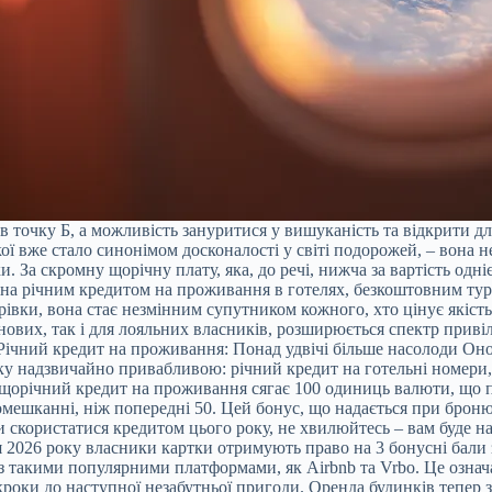
в точку Б, а можливість зануритися у вишуканість та відкрити дл
я якої вже стало синонімом досконалості у світі подорожей, – во
. За скромну щорічну плату, яка, до речі, нижча за вартість одні
ена річним кредитом на проживання в готелях, безкоштовним т
дрівки, вона стає незмінним супутником кожного, хто цінує якість
я нових, так і для лояльних власників, розширюється спектр прив
чний кредит на проживання: Понад удвічі більше насолоди Оновл
ку надзвичайно привабливою: річний кредит на готельні номери, 
р, щорічний кредит на проживання сягає 100 одиниць валюти, що 
омешканні, ніж попередні 50. Цей бонус, що надається при броню
 скористатися кредитом цього року, не хвилюйтесь – вам буде на
я 2026 року власники картки отримують право на 3 бонусні бали
 з такими популярними платформами, як Airbnb та Vrbo. Це означ
роки до наступної незабутньої пригоди. Оренда будинків тепер 