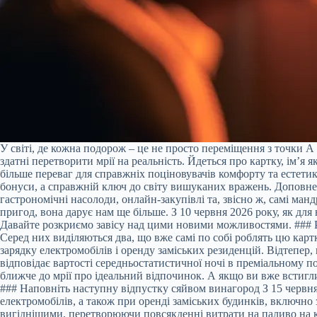
У світі, де кожна подорож – це не просто переміщення з точки А 
здатні перетворити мрії на реальність. Йдеться про картку, ім’
більше переваг для справжніх поціновувачів комфорту та естетики
бонуси, а справжній ключ до світу вишуканих вражень. Доповн
гастрономічні насолоди, онлайн-закупівлі та, звісно ж, самі ман
пригод, вона дарує нам ще більше. З 10 червня 2026 року, як дл
Давайте розкриємо завісу над цими новими можливостями. ### Рі
Серед них виділяються два, що вже самі по собі роблять цю карт
зарядку електромобілів і оренду заміських резиденцій. Відтепе
відповідає вартості середньостатистичної ночі в преміальному п
ближче до мрії про ідеальний відпочинок. А якщо ви вже встигли
### Наповніть наступну відпустку сяйвом винагород З 15 червн
електромобілів, а також при оренді заміських будинків, включно
вигіднішими, перетворюючи повсякденні витрати на паливо на к