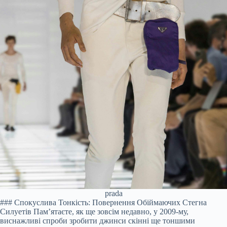
prada
### Спокуслива Тонкість: Повернення Обіймаючих Стегна
Силуетів Пам’ятаєте, як ще зовсім недавно, у 2009-му,
виснажливі спроби зробити джинси скінні ще тоншими