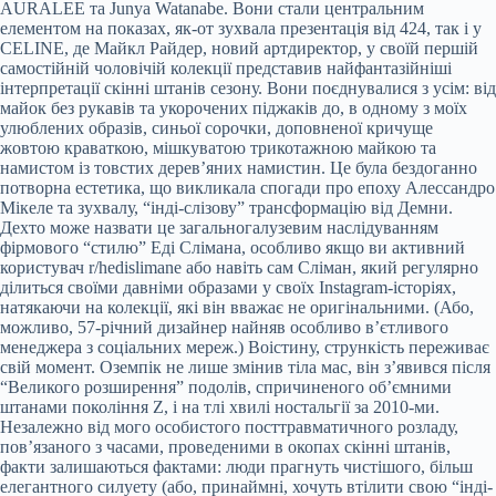
AURALEE та Junya Watanabe. Вони стали центральним
елементом на показах, як-от зухвала презентація від 424, так і у
CELINE, де Майкл Райдер, новий артдиректор, у своїй першій
самостійній чоловічій колекції представив найфантазійніші
інтерпретації скінні штанів сезону. Вони поєднувалися з усім: від
майок без рукавів та укорочених піджаків до, в одному з моїх
улюблених образів, синьої сорочки, доповненої кричуще
жовтою краваткою, мішкуватою трикотажною майкою та
намистом із товстих дерев’яних намистин. Це була бездоганно
потворна естетика, що викликала спогади про епоху Алессандро
Мікеле та зухвалу, “інді-слізову” трансформацію від Демни.
Дехто може назвати це загальногалузевим наслідуванням
фірмового “стилю” Еді Слімана, особливо якщо ви активний
користувач r/hedislimane або навіть сам Сліман, який регулярно
ділиться своїми давніми образами у своїх Instagram-історіях,
натякаючи на колекції, які він вважає не оригінальними. (Або,
можливо, 57-річний дизайнер найняв особливо в’єтливого
менеджера з соціальних мереж.) Воістину, стрункість переживає
свій момент. Оземпік не лише змінив тіла мас, він з’явився після
“Великого розширення” подолів, спричиненого об’ємними
штанами покоління Z, і на тлі хвилі ностальгії за 2010-ми.
Незалежно від мого особистого посттравматичного розладу,
пов’язаного з часами, проведеними в окопах скінні штанів,
факти залишаються фактами: люди прагнуть чистішого, більш
елегантного силуету (або, принаймні, хочуть втілити свою “інді-