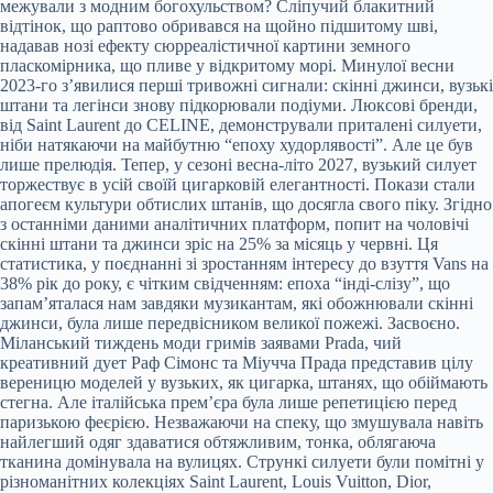
межували з модним богохульством? Сліпучий блакитний
відтінок, що раптово обривався на щойно підшитому шві,
надавав нозі ефекту сюрреалістичної картини земного
пласкомірника, що пливе у відкритому морі. Минулої весни
2023-го з’явилися перші тривожні сигнали: скінні джинси, вузькі
штани та легінси знову підкорювали подіуми. Люксові бренди,
від Saint Laurent до CELINE, демонстрували приталені силуети,
ніби натякаючи на майбутню “епоху худорлявості”. Але це був
лише прелюдія. Тепер, у сезоні весна-літо 2027, вузький силует
торжествує в усій своїй цигарковій елегантності. Покази стали
апогеєм культури обтислих штанів, що досягла свого піку. Згідно
з останніми даними аналітичних платформ, попит на чоловічі
скінні штани та джинси зріс на 25% за місяць у червні. Ця
статистика, у поєднанні зі зростанням інтересу до взуття Vans на
38% рік до року, є чітким свідченням: епоха “інді-слізу”, що
запам’яталася нам завдяки музикантам, які обожнювали скінні
джинси, була лише передвісником великої пожежі. Засвоєно.
Міланський тиждень моди гримів заявами Prada, чий
креативний дует Раф Сімонс та Міучча Прада представив цілу
вереницю моделей у вузьких, як цигарка, штанях, що обіймають
стегна. Але італійська прем’єра була лише репетицією перед
паризькою феєрією. Незважаючи на спеку, що змушувала навіть
найлегший одяг здаватися обтяжливим, тонка, облягаюча
тканина домінувала на вулицях. Стрункі силуети були помітні у
різноманітних колекціях Saint Laurent, Louis Vuitton, Dior,