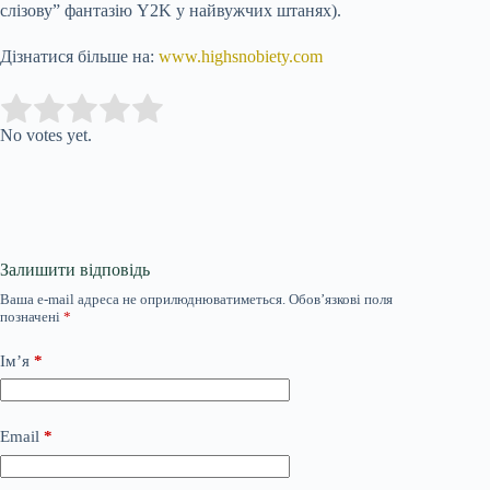
слізову” фантазію Y2K у найвужчих штанях).
Дізнатися більше на:
www.highsnobiety.com
Submit Rating
Rate this item:
No votes yet.
Залишити відповідь
Ваша e-mail адреса не оприлюднюватиметься.
Обов’язкові поля
позначені
*
Ім’я
*
Email
*