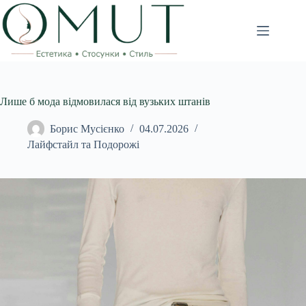
Перейти
до
вмісту
Лише б мода відмовилася від вузьких штанів
Борис Мусієнко
04.07.2026
Лайфстайл та Подорожі