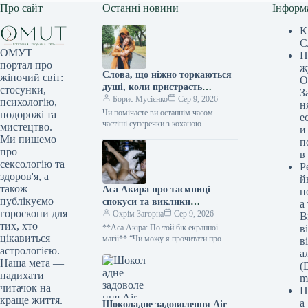
Про сайт
Останні новини
Інформ
К
С
ОМУТ —
П
портал про
ж
Слова, що ніжно торкаються
жіночий світ:
О
душі, коли пристрасть
стосунки,
З
вщухає, але зв’язок міцнішає
Борис Мусієнко
Сер 9, 2026
психологію,
н
Чи помічаєте ви останнім часом
подорожі та
е
частіші суперечки з коханою
мистецтво.
и
людиною? Ймовірно, ваші спроби
Ми пишемо
п
вирішити непорозуміння призводили
про
в
до ще більших конфліктів,…
сексологію та
Р
здоров'я, а
й
також
Аса Акира про таємниці
п
публікуємо
спокуси та виклики
а
гороскопи для
мистецтва насолоди
Охрім Загорна
Сер 9, 2026
В
тих, хто
**Аса Акіра: По той бік екранної
в
цікавиться
магії** “Чи можу я прочитати про
в
групу, яка тріщить по швах?” – запитує
астрологією.
а
Аса…
Наша мета —
(D
надихати
m
читачок на
П
краще життя.
а
Шоколадне задоволення Air