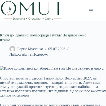
Перейти
до
вмісту
Ключ до ідеальної колаборації взуття? Це дивовижно
нудно
Борис Мусієнко
05.07.2026
Лайфстайл та Подорожі
Спостерігаючи за пульсом Тижня моди Весна/Літо 2027, не
шукайте вражаючих новинок – зазирніть під ноги. Адже саме
там, у вишуканій простоті взуття, розкривалася найцікавіша
естетика чоловічих колекцій, яка відійшла від звичного ажіотажу
хайпових снікерів.
Найбільш обговорюваною моделлю сезону стала несподівана