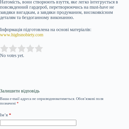
Натомість, вони створюють взуття, яке легко інтегрується в
повсякденний гардероб, перетворюючись на must-have не
завдяки вигадкам, а завдяки продуманим, високоякісним
деталям та бездоганному виконанню.
Інформація підготовлена на основі матеріалів:
www.highsnobiety.com
Submit Rating
Rate this item:
No votes yet.
Залишити відповідь
Ваша e-mail адреса не оприлюднюватиметься.
Обов’язкові поля
позначені
*
Ім’я
*