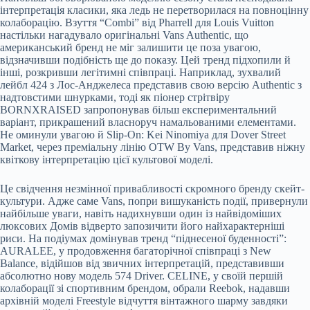
інтерпретація класики, яка ледь не перетворилася на повноцінну
колаборацію. Взуття “Combi” від Pharrell для Louis Vuitton
настільки нагадувало оригінальні Vans Authentic, що
американський бренд не міг залишити це поза увагою,
відзначивши подібність ще до показу. Цей тренд підхопили й
інші, розкривши легітимні співпраці. Наприклад, зухвалий
лейбл 424 з Лос-Анджелеса представив свою версію Authentic з
надтовстими шнурками, тоді як піонер стрітвіру
BORNXRAISED запропонував більш експериментальний
варіант, прикрашений власноруч намальованими елементами.
Не оминули увагою й Slip-On: Kei Ninomiya для Dover Street
Market, через преміальну лінію OTW By Vans, представив ніжну
квіткову інтерпретацію цієї культової моделі.
Це свідчення незмінної привабливості скромного бренду скейт-
культури. Адже саме Vans, попри вишуканість події, привернули
найбільше уваги, навіть надихнувши один із найвідоміших
люксових Домів відверто запозичити його найхарактерніші
риси. На подіумах домінував тренд “піднесеної буденності”:
AURALEE, у продовження багаторічної співпраці з New
Balance, відійшов від звичних інтерпретацій, представивши
абсолютно нову модель 574 Driver. CELINE, у своїй першій
колаборації зі спортивним брендом, обрали Reebok, надавши
архівній моделі Freestyle відчуття вінтажного шарму завдяки