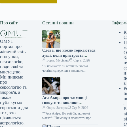
Про сайт
Останні новини
Інформ
К
С
ОМУТ —
П
портал про
ж
Слова, що ніжно торкаються
жіночий світ:
О
душі, коли пристрасть
стосунки,
З
вщухає, але зв’язок міцнішає
Борис Мусієнко
Сер 9, 2026
психологію,
н
Чи помічаєте ви останнім часом
подорожі та
е
частіші суперечки з коханою
мистецтво.
и
людиною? Ймовірно, ваші спроби
Ми пишемо
п
вирішити непорозуміння призводили
про
в
до ще більших конфліктів,…
сексологію та
Р
здоров'я, а
й
також
Аса Акира про таємниці
п
публікуємо
спокуси та виклики
а
гороскопи для
мистецтва насолоди
Охрім Загорна
Сер 9, 2026
В
тих, хто
**Аса Акіра: По той бік екранної
в
цікавиться
магії** “Чи можу я прочитати про
в
групу, яка тріщить по швах?” – запитує
астрологією.
а