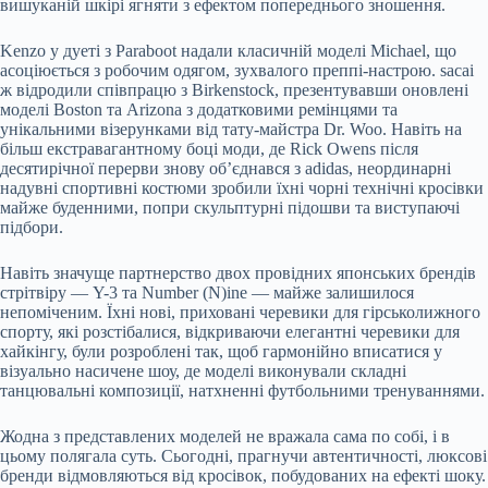
вишуканій шкірі ягняти з ефектом попереднього зношення.
Kenzo у дуеті з Paraboot надали класичній моделі Michael, що
асоціюється з робочим одягом, зухвалого преппі-настрою. sacai
ж відродили співпрацю з Birkenstock, презентувавши оновлені
моделі Boston та Arizona з додатковими ремінцями та
унікальними візерунками від тату-майстра Dr. Woo. Навіть на
більш екстравагантному боці моди, де Rick Owens після
десятирічної перерви знову об’єднався з adidas, неординарні
надувні спортивні костюми зробили їхні чорні технічні кросівки
майже буденними, попри скульптурні підошви та виступаючі
підбори.
Навіть значуще партнерство двох провідних японських брендів
стрітвіру — Y-3 та Number (N)ine — майже залишилося
непоміченим. Їхні нові, приховані черевики для гірськолижного
спорту, які розстібалися, відкриваючи елегантні черевики для
хайкінгу, були розроблені так, щоб гармонійно вписатися у
візуально насичене шоу, де моделі виконували складні
танцювальні композиції, натхненні футбольними тренуваннями.
Жодна з представлених моделей не вражала сама по собі, і в
цьому полягала суть. Сьогодні, прагнучи автентичності, люксові
бренди відмовляються від кросівок, побудованих на ефекті шоку.