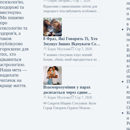
Охрім Загорна
Сер 7, 2026
психологію,
н
Відносини з навколишнім світом для
подорожі та
е
людського тіла набувають особливої ​​
мистецтво.
и
чарівності з плином часу. Сексуальна
Ми пишемо
п
революція, що розквітла за доби
про
в
Жовтневої…
сексологію та
Р
здоров'я, а
й
також
8 Фраз, Які Говорять Ті, Хто
п
публікуємо
Змушує Інших Відчувати Себе
а
гороскопи для
Справді Поміченими та
Борис Мусієнко
Сер 7, 2026
В
тих, хто
Улюбленими У Невимушеній
У кожних стосунках існує певний
в
цікавиться
Розмові
баланс, обмін, який народжується між
в
людьми. Часом ми даруємо іншим
астрологією.
а
відчуття справжньої впізнаваності та
Наша мета —
(D
любові,…
надихати
m
читачок на
П
краще життя.
а
Взаєморозуміння у парах
к
досягається через єдине
н
бачення п’яти засадничих
Борис Мусієнко
Сер 7, 2026
т
цінностей | Кім Олвер
## Секрети Міцних Стосунків: Коли
О
Серця Говорять Однією Мовою
К
Потреб Чи достатньо лише щирих
почуттів та магнетичної привабливості
и
для побудови…
Р
н