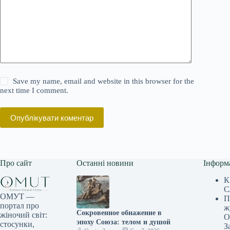
Save my name, email and website in this browser for the
next time I comment.
Опублікувати коментар
Про сайт
Останні новини
Інформ
К
С
ОМУТ —
П
портал про
ж
Сокровенное обнажение в
жіночий світ:
О
эпоху Союза: телом и душой
стосунки,
З