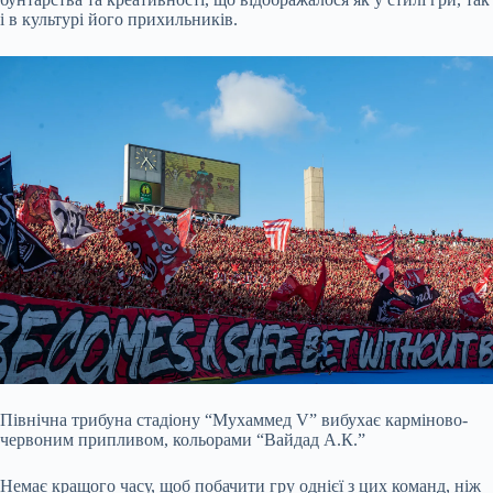
і в культурі його прихильників.
Північна трибуна стадіону “Мухаммед V” вибухає карміново-
червоним припливом, кольорами “Вайдад А.К.”
Немає кращого часу, щоб побачити гру однієї з цих команд, ніж