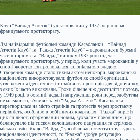
Клуб “Вайдад Атлетік” був заснований у 1937 році під час
французького протекторату.
Дві найвідоміші футбольні команди Касабланки – “Вайдад
Атлетік Клуб” та “Раджа Атлетік Клуб” – народилися в буремні
часи історії міста. “Вайдад” виник у 1937 році під час
французького протекторату, у період, коли участь марокканців у
спорті жорстко контролювалася колоніальною владою.
Створення команди стало тихим актом непокори: марокканські
націоналісти використовували футбол як спосіб організації,
утвердження ідентичності та зайняття просторів для відпочинку,
з яких їх часто виключали. Трохи більше ніж десятиліття потому,
у 1949 році, в останні, дедалі напруженіші роки перед здобуттям
незалежності, з’явився клуб “Раджа Атлетік”. Касабланка
перетворилася на місто страйків та протестів через зростаючу
нерівність, особливо в робітничих кварталах. “Раджа” виріс із
цих спільнот, сформований новим, зухвалим поколінням, що
балансувало під тиском колоніального панування та стрімких
міських змін. Якщо “Вайдад” уособлював почуття структури та
національної ідентичності, то “Раджа” здобув репутацію
бунтарства та креативності, що відображалося як у стилі гри, так