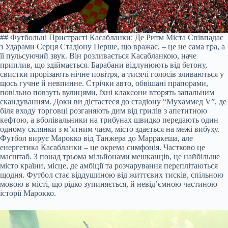
## Футбольні Пристрасті Касабланки: Де Ритм Міста Співпадає
з Ударами Серця Стадіону Перше, що вражає, – це не сама гра, а
її пульсуючий звук. Він розливається Касабланкою, наче
приплив, що здіймається. Барабани відлунюють від бетону,
свистки прорізають нічне повітря, а тисячі голосів зливаються у
щось гучне й невпинне. Стрічки авто, обвішані прапорами,
повільно повзуть вулицями, їхні клаксони вторять запальним
скандуванням. Доки ви дістаєтеся до стадіону “Мухаммед V”, де
біля входу торговці розганяють дим від грилів з апетитною
кефтою, а вболівальники на трибунах швидко передають один
одному склянки з м’ятним чаєм, місто здається на межі вибуху.
Футбол вирує Марокко від Танжера до Марракеша, але
енергетика Касабланки – це окрема симфонія. Частково це
масштаб. З понад трьома мільйонами мешканців, це найбільше
місто країни, місце, де амбіції та розчарування переплітаються
щодня. Футбол стає віддушиною від життєвих тисків, спільною
мовою в місті, що рідко зупиняється, й невід’ємною частиною
історії Марокко.