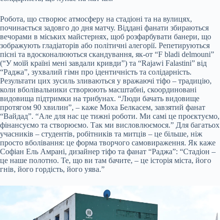
Робота, що створює атмосферу на стадіоні та на вулицях,
починається задовго до дня матчу. Віддані фанати збираються
вечорами в міських майстернях, щоб розфарбувати банери, що
зображують гладіаторів або політичні алегорії. Репетируються
пісні та вдосконалюються скандування, як-от “F bladi delmouni”
(“У моїй країні мені завдали кривди”) та “Rajawi Falastini” від
“Раджа”, зухвалий гімн про ідентичність та солідарність.
Результати цих зусиль зливаються у вражаючі тіфо – традицію,
коли вболівальники створюють масштабні, скоординовані
видовища підтримки на трибунах. “Люди бачать видовище
протягом 90 хвилин”, – каже Моха Белкасем, завзятий фанат
“Вайдад”. “Але для нас це тижні роботи. Ми самі це проєктуємо,
фінансуємо та створюємо. Так ми висловлюємося.” Для багатьох
учасників – студентів, робітників та митців – це більше, ніж
просто вболівання: це форма творчого самовираження. Як каже
Софіан Ель Амрані, дизайнер тіфо та фанат “Раджа”: “Стадіон –
це наше полотно. Те, що ви там бачите, – це історія міста, його
гнів, його гордість, його уява.”