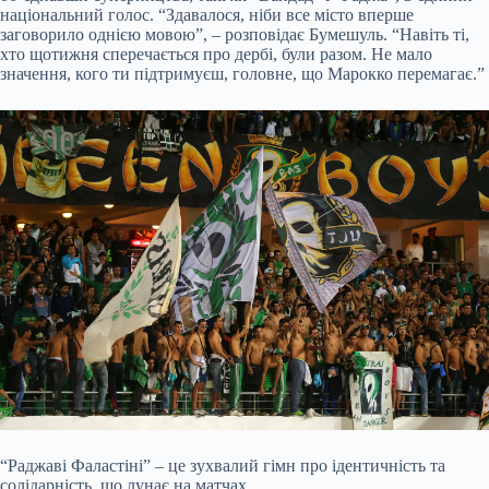
національний голос. “Здавалося, ніби все місто вперше
заговорило однією мовою”, – розповідає Бумешуль. “Навіть ті,
хто щотижня сперечається про дербі, були разом. Не мало
значення, кого ти підтримуєш, головне, що Марокко перемагає.”
“Раджаві Фаластіні” – це зухвалий гімн про ідентичність та
солідарність, що лунає на матчах.