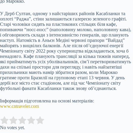
до Марокко.
У Дерб Султан, одному з найстаріших районів Касабланки та
оплоті “Раджа”, стіни залишаються галереєю зеленого графіті.
Старі чоловіки сидять на пластикових стільцях біля кафе,
попиваючи “носс-носс” (наполовину молоко, наполовину кава),
і обговорюють склади з інтенсивністю генералів, що планують
наступ. Натомість в Аньєн Медіні червоні прапори “Вайдад”
майорять з вицвілих балконів. Але після об’єднуючої енергії
Чемпіонату світу 2022 року суперництва відкладаються, хоча б
ненадовго. Кафе планують трансляції за кілька тижнів наперед,
які прийматимуть усіх уболівальників, сім’ї перетворюватимуть
дахи на спільні простори для перегляду, і навіть найзатятіші
прихильники мають намір зібратися разом, коли Марокко
гратиме проти Бразилії на груповому етапі 13 червня. У день
дербі все місто стає стадіоном, але під час Чемпіонату світу
футбольні фанати Касабланки також знову об’єднаються.
Інформація підготовлена на основі матеріалів:
www.cntraveler.com
Submit Rating
Rate this item:
No votes yet.