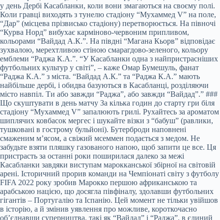
у день Дербі Касабланки, коли вони змагаються на своєму полі.
Коли гравці виходять з тунелю стадіону “Мухаммед V” на поле,
“Дар” (місцева прізвисько стадіону) перетворюється. На півночі
“Курва Норд” вибухає карміново-червоним припливом,
кольорами “Вайдад А.К.”. На півдні “Магана Кьорв” відповідає
зухвалою, мерехтливою стіною смарагдово-зеленого, кольору
емблеми “Раджа К.А.”. “У Касабланки одна з найпристрасніших
футбольних культур у світі”, – каже Омар Бумешуль, фанат
“Раджа К.А.” з міста. “Вайдад А.К.” та “Раджа К.А.” мають
найбільше дербі, і обидва базуються в Касабланці, розділяючи
місто навпіл. Ти або завжди “Раджа”, або завжди “Вайдад”.” ###
Що скуштувати в день матчу За кілька годин до старту гри біля
стадіону “Мухаммед V” запалюють грилі. Рухайтесь за ароматом
шиплячих ковбасок мергес і шукайте візки з “бабуш” (равлики,
тушковані в гострому бульйоні). Бутерброди наповнені
смаженим м’ясом, а свіжий мсеммен подається з медом. Не
забудьте взяти пляшку газованого напою, щоб запити це все. Ця
пристрасть за останні роки поширилася далеко за межі
Касабланки завдяки виступам марокканської збірної на світовій
арені. Історичний прорив команди на Чемпіонаті світу з футболу
FIFA 2022 року зробив Марокко першою африканською та
арабською нацією, що досягла півфіналу, здолавши футбольних
гігантів – Португалію та Іспанію. Цей момент не тільки увійшов
в історію, а й змінив уявлення про можливе, короткочасно
об’єднавши суперництва, такі як “Вайдад” і “Раджа”, в єдиний