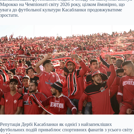
Марокко на Чемпіонаті світу 2026 року, цілком ймовірно, що
увага до футбольної культури Касабланки продовжуватиме
зростати.
Репутація Дербі Касабланки як однієї з найзапекліших
футбольних подій приваблює спортивних фанатів з усього світу