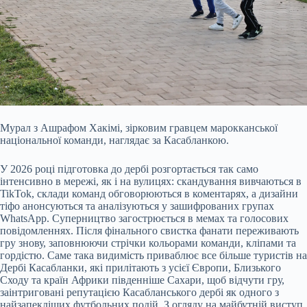
Мурал з Ашрафом Хакімі, зірковим гравцем марокканської
національної команди, наглядає за Касабланкою.
У 2026 році підготовка до дербі розгортається так само
інтенсивно в мережі, як і на вулицях: скандування вивчаються в
TikTok, склади команд обговорюються в коментарях, а дизайни
тіфо анонсуються та аналізуються у зашифрованих групах
WhatsApp. Суперництво загострюється в мемах та голосових
повідомленнях. Після фінального свистка фанати переживають
гру знову, заповнюючи стрічки кольорами команди, кліпами та
гордістю. Саме така видимість приваблює все більше туристів на
Дербі Касабланки, які прилітають з усієї Європи, Близького
Сходу та країн Африки південніше Сахари, щоб відчути гру,
заінтриговані репутацією Касабланського дербі як одного з
найзапекліших футбольних подій. З огляду на майбутній виступ