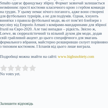
Smalto одягає французьку збірну. Формат зазвичай залишається
незмінним: прості костюми класичного крою з гербом команди
на грудях. У цьому немає нічого поганого, адже вони створені
для футбольних турнірів, а не для подіумів. Однак, існують
винятки з правила футбольної моди, як-от пом’яті блейзери з
мусліну від Emporio Armani з комірами-мандаринами для збірної
Італії на Євро-2020. Але такі випадки – рідкість. Звісно ж,
Loewe, як сюрреалістичний та вільний духом дім моди, додав
свій грайливий акцент до цього специфічного для змагань
формального вбрання, майстерно розширивши силует порівняно
з типовим костюмом. І Іспанія від цього лише виграла.
Подробиці можна знайти на сайті:
www.highsnobiety.com
Submit Rating
Rate this item:
No votes yet.
Залишити відповідь