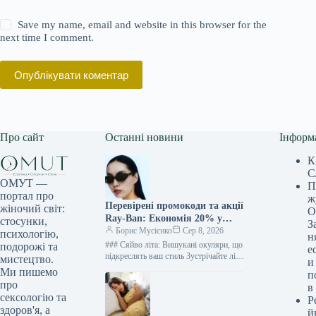
Save my name, email and website in this browser for the
next time I comment.
Опублікувати коментар
Про сайт
Останні новини
Інформ
К
С
ОМУТ —
П
портал про
ж
Перевірені промокоди та акції
жіночий світ:
О
Ray-Ban: Економія 20% у
стосунки,
З
серпні 2026
Борис Мусієнко
Сер 8, 2026
психологію,
н
### Сяйво літа: Вишукані окуляри, що
подорожі та
е
підкреслять ваш стиль Зустрічайте літо
мистецтво.
и
в променях сонця, підкресливши свою
Ми пишемо
п
елегантність бездоганним аксесуаром.
про
в
Класика,…
сексологію та
Р
здоров'я, а
й