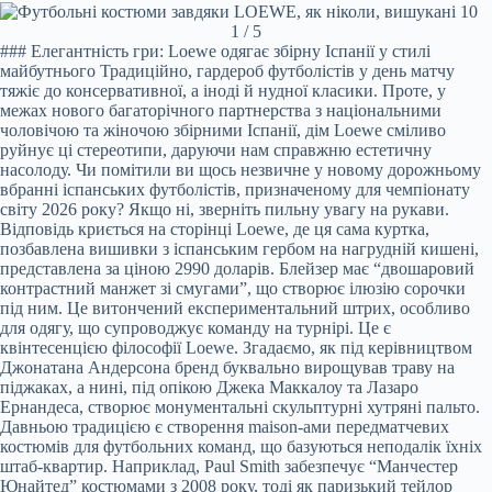
1 / 5
### Елегантність гри: Loewe одягає збірну Іспанії у стилі
майбутнього Традиційно, гардероб футболістів у день матчу
тяжіє до консервативної, а іноді й нудної класики. Проте, у
межах нового багаторічного партнерства з національними
чоловічою та жіночою збірними Іспанії, дім Loewe сміливо
руйнує ці стереотипи, даруючи нам справжню естетичну
насолоду. Чи помітили ви щось незвичне у новому дорожньому
вбранні іспанських футболістів, призначеному для чемпіонату
світу 2026 року? Якщо ні, зверніть пильну увагу на рукави.
Відповідь криється на сторінці Loewe, де ця сама куртка,
позбавлена вишивки з іспанським гербом на нагрудній кишені,
представлена за ціною 2990 доларів. Блейзер має “двошаровий
контрастний манжет зі смугами”, що створює ілюзію сорочки
під ним. Це витончений експериментальний штрих, особливо
для одягу, що супроводжує команду на турнірі. Це є
квінтесенцією філософії Loewe. Згадаємо, як під керівництвом
Джонатана Андерсона бренд буквально вирощував траву на
піджаках, а нині, під опікою Джека Маккалоу та Лазаро
Ернандеса, створює монументальні скульптурні хутряні пальто.
Давньою традицією є створення maison-ами передматчевих
костюмів для футбольних команд, що базуються неподалік їхніх
штаб-квартир. Наприклад, Paul Smith забезпечує “Манчестер
Юнайтед” костюмами з 2008 року, тоді як паризький тейлор