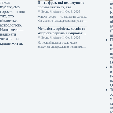
також
П’ять фраз, які невимушено
п
публікуємо
промовляють ті, хто
а
гороскопи для
закохується мовчки, як шепіт
Борис Мусієнко
Сер 8, 2026
В
тих, хто
зірок
Жіноча натура — то справжня загадка.
в
цікавиться
Ми можемо насолоджуватися увагою
в
багатьох чоловіків, заводити романи,
астрологією.
а
Молодість, зрілість, досвід та
проводити час у їхній компанії, й…
Наша мета —
(D
мудрість порізно вимірюють
надихати
m
вірність у серцях.
Борис Мусієнко
Сер 8, 2026
читачок на
П
На перший погляд, зрада може
краще життя.
а
здаватися універсальним поняттям,
к
незмінним крізь десятиліття. Однак,
н
глибше занурення в нюанси стосунків
т
між поколіннями виявляє,…
О
К
и
Р
н
О
Т
Х
у
с
а
М