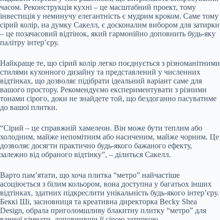
часом. Реконструкція кухні – це масштабний проект, тому
інвестиція у неминучу елегантність є мудрим кроком. Саме тому
сірий колір, на думку Сакелл, є досконалим вибором для затирки
– це позачасовий відтінок, який гармонійно доповнить будь-яку
палітру інтер’єру.
Найкраще те, що сірий колір легко поєднується з різноманітними
стилями кухонного дизайну та представлений у численних
відтінках, що дозволяє підібрати ідеальний варіант саме для
вашого простору. Рекомендуємо експериментувати з різними
тонами сірого, доки не знайдете той, що бездоганно пасуватиме
до вашої плитки.
“Сірий – це справжній хамелеон. Він може бути теплим або
холодним, майже непомітним або насиченим, майже чорним. Це
дозволяє досягти практично будь-якого бажаного ефекту,
залежно від обраного відтінку”, – ділиться Сакелл.
Варто пам’ятати, що хоча плитка “метро” найчастіше
асоціюється з білим кольором, вона доступна у багатьох інших
відтінках, здатних підкреслити унікальність будь-якого інтер’єру.
Беккі Ші, засновниця та креативна директорка Becky Shea
Design, обрала приголомшливу блакитну плитку “метро” для
ванної кімнати, доповнивши її сірою затиркою.