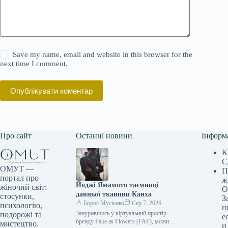
Save my name, email and website in this browser for the
next time I comment.
Опублікувати коментар
Про сайт
Останні новини
Інформ
К
С
ОМУТ —
П
портал про
ж
Йоджі Ямамото таємниці
жіночий світ:
О
давньої тканини Канха
стосунки,
З
Борис Мусієнко
Сер 7, 2026
психологію,
н
Занурившись у віртуальний простір
подорожі та
е
бренду Fake as Flowers (FAF), можна
мистецтво.
и