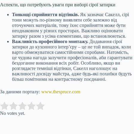
Аспекти, що потребують уваги при виборі сірої затирки
Тонкощі сприйняття відтінків.
Як зазначає Сакелл, сірі
тони можуть по-різному виявляти себе залежно від
оточуючих матеріалів, тому їхнє сприйняття може бути
неоднаковим у різних просторах. Важливо оцінювати
затирку разом з усіма елементами, що встановлюються.
Важливість професійного монтажу.
Додавання сірої
затирки до кухонного інтер’єру – це не той випадок, коли
варто обмежуватися самостійними спробами. Натомість,
це чудова нагода залучити професіоналів, аби гарантувати
бездоганне виконання всіх робіт. Особливо, якщо ви
розглядаєте темніші відтінки, Сакелл наголошує на
важливості досвіду майстра, адже будь-які похибки будуть
більш помітними на контрастному поєднанні.
За даними порталу:
www.thespruce.com
Submit Rating
Rate this item:
No votes yet.