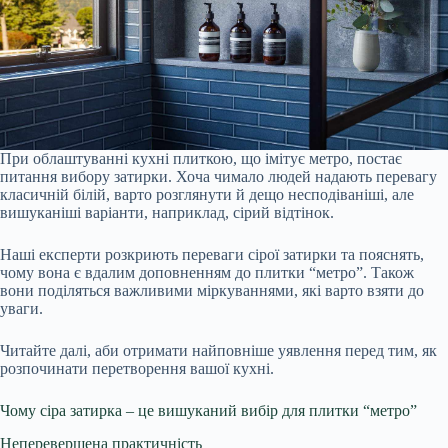
При облаштуванні кухні плиткою, що імітує метро, постає
питання вибору затирки. Хоча чимало людей надають перевагу
класичній білій, варто розглянути й дещо несподіваніші, але
вишуканіші варіанти, наприклад, сірий відтінок.
Наші експерти розкриють переваги сірої затирки та пояснять,
чому вона є вдалим доповненням до плитки “метро”. Також
вони поділяться важливими міркуваннями, які варто взяти до
уваги.
Читайте далі, аби отримати найповніше уявлення перед тим, як
розпочинати перетворення вашої кухні.
Чому сіра затирка – це вишуканий вибір для плитки “метро”
Неперевершена практичність