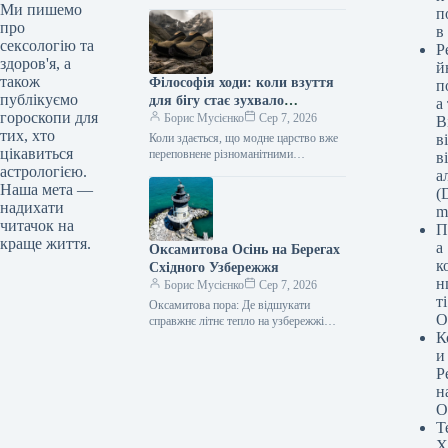
помилково сприйняти його занадто
Ми пишемо
п
легковажним. Нещодавно вони
про
в
представили колекцію яскравих…
сексологію та
Р
здоров'я, а
й
також
Філософія ходи: коли взуття
п
публікуємо
для бігу стає зухвало
а
гороскопи для
елегантним
Борис Мусієнко
Сер 7, 2026
В
тих, хто
Коли здається, що модне царство вже
в
цікавиться
переповнене різноманітними
в
варіаціями клогів – від класичних до
астрологією.
а
відверто експериментальних “снікер-
Наша мета —
(D
мулів” – виникає питання:…
надихати
m
читачок на
П
краще життя.
а
Оксамитова Осінь на Берегах
к
Східного Узбережжя
н
Борис Мусієнко
Сер 7, 2026
т
Оксамитова пора: Де відшукати
О
справжнє літнє тепло на узбережжі
К
Кожний рік літо промайне невловимо,
залишаючи по собі лише примарні
и
спогади.…
Р
н
О
Т
Х