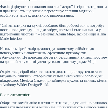
Фахівці цінують поєднання плитки “метро” із сірою затиркою за
її практичність, що значно перевершує світліші відтінки,
особливо в умовах активного використання.
“Світла затирка на кухні, особливо біля робочої зони, потребує
постійного догляду, швидко забруднюється і стає викликом у
підтриманні чистоти,” – зазначає Алана Марі, засновниця Alana
Marie Interiors.
Натомість сірий колір демонструє виняткову стійкість до
повсякденних навантажень, ефективно приховуючи
забруднення. Це дозволяє зберегти бездоганний вигляд простору
на довший час, мінімізуючи зусилля з догляду, додає Марі.
Окрім того, сірий відтінок здатен додати простору теплоти та
візуальної глибини, створюючи більш витончений образ кухні,
підкреслює Мелісса Сакелл, дизайнерка кухонь та ванних кімнат
з Anthony Wilder Design/Build.
Вічна елегантність
Обираючи комбінацію плитки та затирки, надзвичайно важливо
надавати перевагу тим рішенням, що витримають випробування