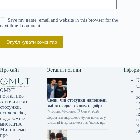
Save my name, email and website in this browser for the
next time I comment.
Опублікувати коментар
Про сайт
Останні новини
Інформ
К
С
ОМУТ —
П
портал про
ж
Люди, чиї стосунки наповнені,
жіночий світ:
О
вміють одне в чомусь добре.
стосунки,
З
Борис Мусієнко
Сер 9, 2026
психологію,
н
Серцевина людського буття полягає у
подорожі та
е
плеканні й примноженні зв’язків, що
мистецтво.
и
нас оточують. Глибокі стосунки – з
Ми пишемо
п
родиною, друзями, коханими –…
про
в