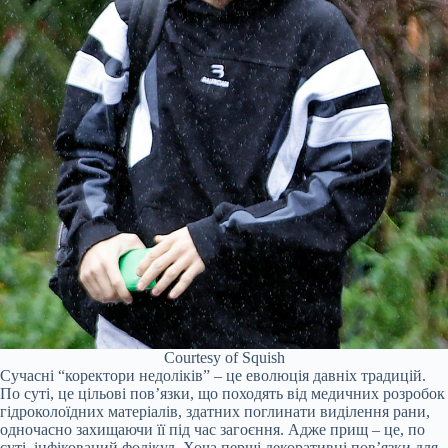
Courtesy of Squish
Сучасні “коректори недоліків” – це еволюція давніх традицій.
По суті, це цільові пов’язки, що походять від медичних розробок
гідроколоїдних матеріалів, здатних поглинати виділення рани,
одночасно захищаючи її під час загоєння. Адже прищ – це, по
суті, інфікований фолікул. Хоча перші декоративні пов’язки для