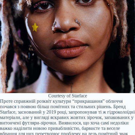
Courtesy of Starface
Проте справжній розквіт культури “прикрашання” обличчя
почався з появою більш помітних та стильних рішень. Бренд
Starface, заснований у 2019 році, запропонував ті ж гідроколоїдні
матеріали, але у вигляді яскравих жовтих зірочок, запакованих у
витончені футляри-зірочки. Виявилося, що хоча самі недоліки
важко наділити новою привабливістю, барвисте та веселе
вбрання для них перетворює проблему на ледь помітний знак