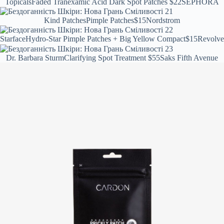
Topicals
Faded Tranexamic Acid Dark Spot Patches
$22
SEPHORA
Kind Patches
Pimple Patches
$15
Nordstrom
Starface
Hydro-Star Pimple Patches + Big Yellow Compact
$15
Revolve
Dr. Barbara Sturm
Clarifying Spot Treatment
$55
Saks Fifth Avenue