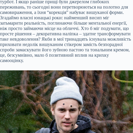
турбот. І якщо раніше прищі були джерелом глибоких
переживань, то сьогодні вони перетворюються на полотно для
самовираження, а їхня “корекція” набуває вишуканої форми.
Згадаймо власні юнацькі роки: найменший висип міг
затьмарити реальність, поглинаючи більше ментальної енергії,
ніж просто займаючи місце на обличчі. Хто б міг подумати, що
просте рішення – декоративна наліпка – здатне трансформувати
таке невдоволення? Якби в мої тринадцять існувала можливість
приховати недолік вишуканим стікером замість безпорадної
спроби замаскувати його зубною пастою та тональним кремом,
це, безсумнівно, мало б позитивний вплив на крихку
самооцінку.