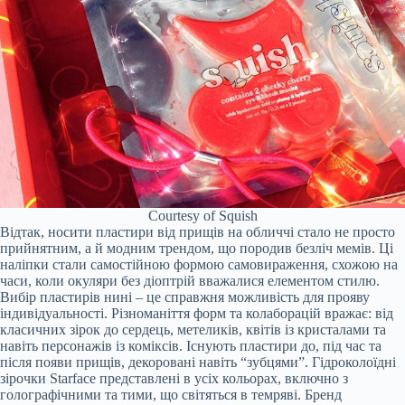
Courtesy of Squish
Відтак, носити пластири від прищів на обличчі стало не просто
прийнятним, а й модним трендом, що породив безліч мемів. Ці
наліпки стали самостійною формою самовираження, схожою на
часи, коли окуляри без діоптрій вважалися елементом стилю.
Вибір пластирів нині – це справжня можливість для прояву
індивідуальності. Різноманіття форм та колаборацій вражає: від
класичних зірок до сердець, метеликів, квітів із кристалами та
навіть персонажів із коміксів. Існують пластири до, під час та
після появи прищів, декоровані навіть “зубцями”. Гідроколоїдні
зірочки Starface представлені в усіх кольорах, включно з
голографічними та тими, що світяться в темряві. Бренд