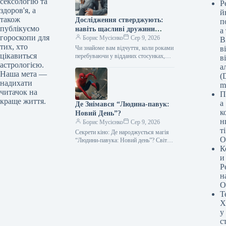
сексологію та
Р
здоров'я, а
й
також
Дослідження стверджують:
п
публікуємо
навіть щасливі дружини
а
гороскопи для
прагнуть зради після певних
Борис Мусієнко
Сер 9, 2026
В
тих, хто
подій.
Чи знайоме вам відчуття, коли роками
в
цікавиться
перебуваючи у відданих стосунках,
в
раптом усвідомлюєте: “Ех, колишня
астрологією.
а
пристрасть вже не та”? Визнати це…
Наша мета —
(D
надихати
m
читачок на
П
краще життя.
а
Де Знімався “Людина-павук:
к
Новий День”?
н
Борис Мусієнко
Сер 9, 2026
т
Секрети кіно: Де народжується магія
О
“Людини-павука: Новий день”? Світ
К
кінематографа — це полотно, де
реальність майстерно переплітається з
и
вигадкою. Ми…
Р
н
О
Т
Х
у
с