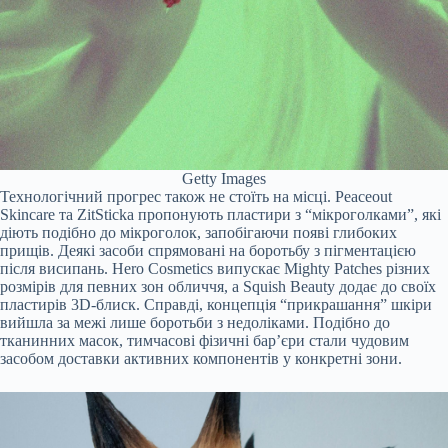
Getty Images
Технологічний прогрес також не стоїть на місці. Peaceout
Skincare та ZitSticka пропонують пластири з “мікроголками”, які
діють подібно до мікроголок, запобігаючи появі глибоких
прищів. Деякі засоби спрямовані на боротьбу з пігментацією
після висипань. Hero Cosmetics випускає Mighty Patches різних
розмірів для певних зон обличчя, а Squish Beauty додає до своїх
пластирів 3D-блиск. Справді, концепція “прикрашання” шкіри
вийшла за межі лише боротьби з недоліками. Подібно до
тканинних масок, тимчасові фізичні бар’єри стали чудовим
засобом доставки активних компонентів у конкретні зони.