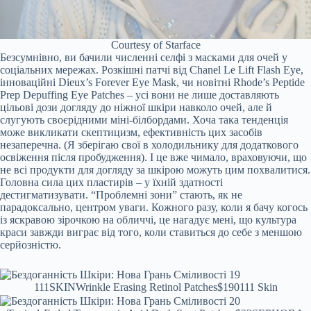
Courtesy of Starface
Безсумнівно, ви бачили численні селфі з масками для очей у
соціальних мережах. Розкішні патчі від Chanel Le Lift Flash Eye,
інноваційні Dieux’s Forever Eye Mask, чи новітні Rhode’s Peptide
Prep Depuffing Eye Patches – усі вони не лише доставляють
цільові дози догляду до ніжної шкіри навколо очей, але й
слугують своєрідними міні-білбордами. Хоча така тенденція
може викликати скептицизм, ефективність цих засобів
незаперечна. (Я зберігаю свої в холодильнику для додаткового
освіження після пробудження). І це вже чимало, враховуючи, що
не всі продукти для догляду за шкірою можуть цим похвалитися.
Головна сила цих пластирів – у їхній здатності
дестигматизувати. “Проблемні зони” стають, як не
парадоксально, центром уваги. Кожного разу, коли я бачу когось
із яскравою зірочкою на обличчі, це нагадує мені, що культура
краси завжди виграє від того, коли ставиться до себе з меншою
серйозністю.
111SKIN
Wrinkle Erasing Retinol Patches
$190
111 Skin