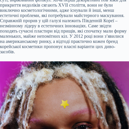
прикриття недоліків сягають XVII століття, вони не були
виключно косметологічними, адже існували й інші, менш
естетичні проблеми, які потребували майстерного маскування.
Справжній прорив у цій галузі належить Південній Кореї –
незмінному лідеру в естетичних інноваціях. Саме звідти
походять сучасні пластири від прищів, які спочатку мали форму
маленьких, майже непомітних кіл. У 2012 році вони з’явилися
на американському ринку, а відтоді практично кожен бренд
корейської косметики пропонує власні варіанти цих диво-
засобів.