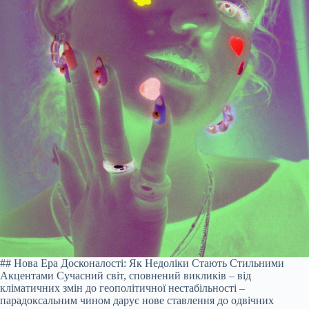
## Нова Ера Досконалості: Як Недоліки Стають Стильними
Акцентами Сучасний світ, сповнений викликів – від
кліматичних змін до геополітичної нестабільності –
парадоксальним чином дарує нове ставлення до одвічних