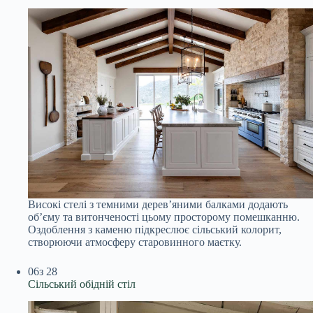
Високі стелі з темними дерев’яними балками додають
об’єму та витонченості цьому просторому помешканню.
Оздоблення з каменю підкреслює сільський колорит,
створюючи атмосферу старовинного маєтку.
06
з 28
Сільський обідній стіл