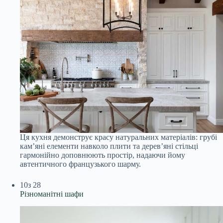
Ця кухня демонструє красу натуральних матеріалів: грубі
кам’яні елементи навколо плити та дерев’яні стільці
гармонійно доповнюють простір, надаючи йому
автентичного французького шарму.
10
з 28
Різноманітні шафи