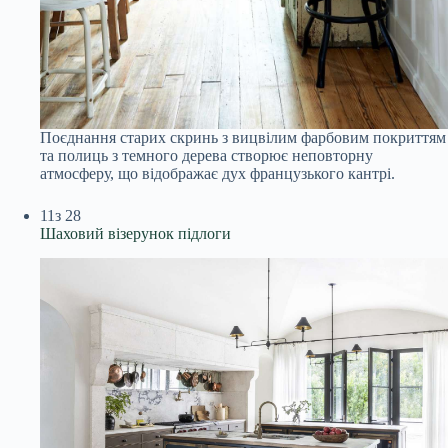
Поєднання старих скринь з вицвілим фарбовим покриттям
та полиць з темного дерева створює неповторну
атмосферу, що відображає дух французького кантрі.
11
з 28
Шаховий візерунок підлоги