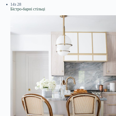
14
з 28
Бістро-барні стільці