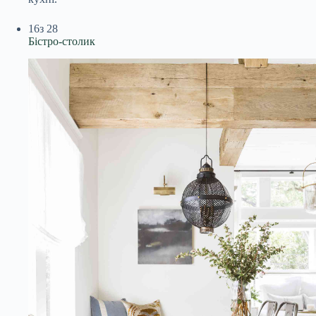
16
з 28
Бістро-столик