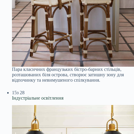
Пара класичних французьких бістро-барних стільців,
розташованих біля острова, створює затишну зону для
відпочинку та невимушеного спілкування.
15
з 28
Індустріальне освітлення