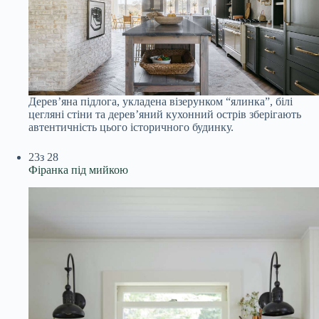
Дерев’яна підлога, укладена візерунком “ялинка”, білі
цегляні стіни та дерев’яний кухонний острів зберігають
автентичність цього історичного будинку.
23
з 28
Фіранка під мийкою