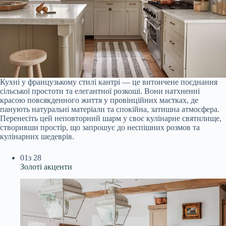
Кухні у французькому стилі кантрі — це витончене поєднання
сільської простоти та елегантної розкоші. Вони натхненні
красою повсякденного життя у провінційних маєтках, де
панують натуральні матеріали та спокійна, затишна атмосфера.
Перенесіть цей неповторний шарм у своє кулінарне святилище,
створивши простір, що запрошує до неспішних розмов та
кулінарних шедеврів.
01
з 28
Золоті акценти