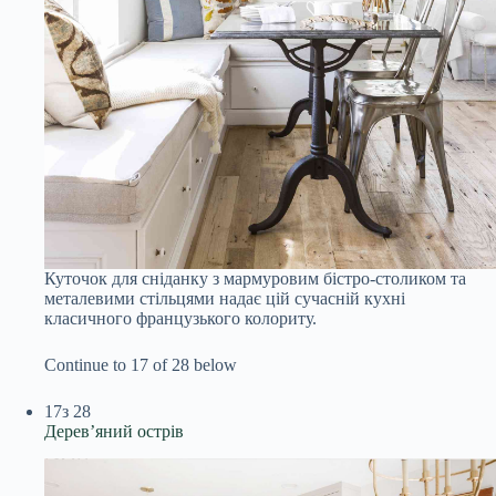
Куточок для сніданку з мармуровим бістро-столиком та
металевими стільцями надає цій сучасній кухні
класичного французького колориту.
Continue to 17 of 28 below
17
з 28
Дерев’яний острів