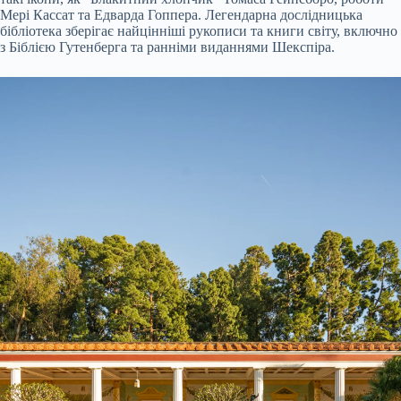
Мері Кассат та Едварда Гоппера. Легендарна дослідницька
бібліотека зберігає найцінніші рукописи та книги світу, включно
з Біблією Гутенберга та ранніми виданнями Шекспіра.