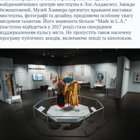
найдинамічніших центрів мистецтва в Лос-Анджелесі. Завжди
безкоштовний, Музей Хаммера презентує вражаючі виставки
мистецтва, фотографії та дизайну, приділяючи особливу увагу
місцевим талантам. Його знаменита бієнале “Made in L.A.”
(наступна відбудеться у 2027 році) стала своєрідним
віддзеркаленням пульсу міста. Не пропустіть також насичену
програму публічних заходів, включаючи лекції та кінопокази.