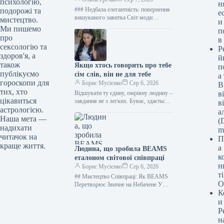
психологію,
н
### Недбала елегантність: повернення
подорожі та
е
вишуканого завитка Світ моди
мистецтво.
и
чоловічих зачісок постійно перебуває
Ми пишемо
п
у стані трансформації, де класичні
про
в
елементи отримують нове,…
сексологію та
Р
здоров'я, а
й
також
Якщо хтось говорить про тебе
п
публікуємо
сім слів, він не для тебе
а
гороскопи для
Борис Мусієнко
Сер 6, 2026
В
тих, хто
Відшукати ту єдину, омріяну людину –
в
цікавиться
завдання не з легких. Буває, здається,
в
що все в ній ідеально, аж доки не…
астрологією.
а
Наша мета —
(D
надихати
m
читачок на
П
краще життя.
а
Людина, що зробила BEAMS
к
еталоном світової співпраці
н
Борис Мусієнко
Сер 6, 2026
т
## Мистецтво Співпраці: Як BEAMS
О
Перетворює Звичне на Небачене У
К
світі, де справжня вишуканість
народжується з поєднання інновацій та
и
бездоганного…
Р
н