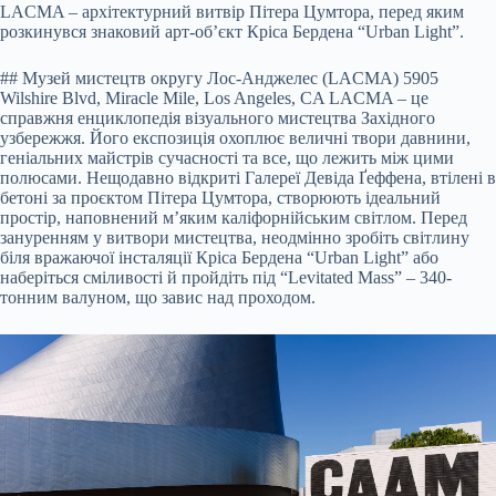
LACMA – архітектурний витвір Пітера Цумтора, перед яким
розкинувся знаковий арт-об’єкт Кріса Бердена “Urban Light”.
## Музей мистецтв округу Лос-Анджелес (LACMA) 5905
Wilshire Blvd, Miracle Mile, Los Angeles, CA LACMA – це
справжня енциклопедія візуального мистецтва Західного
узбережжя. Його експозиція охоплює величні твори давнини,
геніальних майстрів сучасності та все, що лежить між цими
полюсами. Нещодавно відкриті Галереї Девіда Ґеффена, втілені в
бетоні за проєктом Пітера Цумтора, створюють ідеальний
простір, наповнений м’яким каліфорнійським світлом. Перед
зануренням у витвори мистецтва, неодмінно зробіть світлину
біля вражаючої інсталяції Кріса Бердена “Urban Light” або
наберіться сміливості й пройдіть під “Levitated Mass” – 340-
тонним валуном, що завис над проходом.