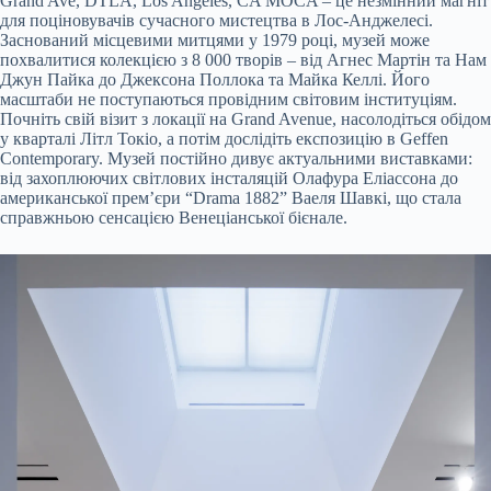
Grand Ave, DTLA, Los Angeles, CA MOCA – це незмінний магніт
для поціновувачів сучасного мистецтва в Лос-Анджелесі.
Заснований місцевими митцями у 1979 році, музей може
похвалитися колекцією з 8 000 творів – від Агнес Мартін та Нам
Джун Пайка до Джексона Поллока та Майка Келлі. Його
масштаби не поступаються провідним світовим інституціям.
Почніть свій візит з локації на Grand Avenue, насолодіться обідом
у кварталі Літл Токіо, а потім дослідіть експозицію в Geffen
Contemporary. Музей постійно дивує актуальними виставками:
від захоплюючих світлових інсталяцій Олафура Еліассона до
американської прем’єри “Drama 1882” Ваеля Шавкі, що стала
справжньою сенсацією Венеціанської бієнале.