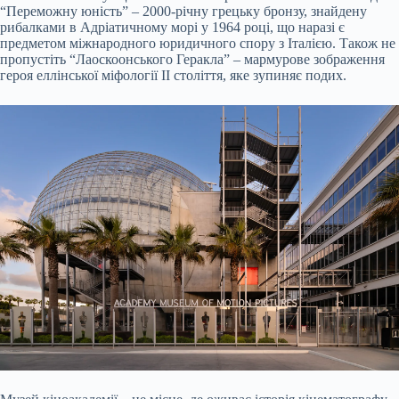
“Переможну юність” – 2000-річну грецьку бронзу, знайдену
рибалками в Адріатичному морі у 1964 році, що наразі є
предметом міжнародного юридичного спору з Італією. Також не
пропустіть “Лаоскоонського Геракла” – мармурове зображення
героя еллінської міфології II століття, яке зупиняє подих.