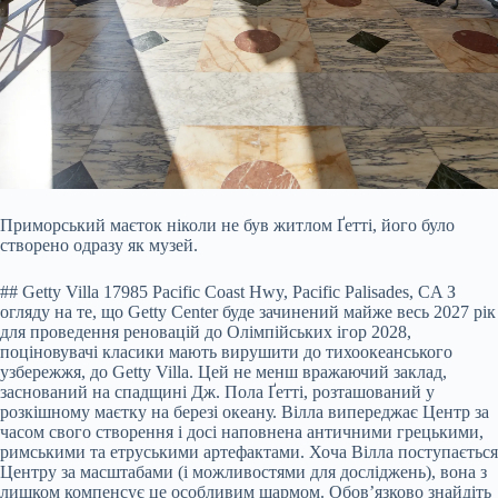
Приморський маєток ніколи не був житлом Ґетті, його було
створено одразу як музей.
## Getty Villa 17985 Pacific Coast Hwy, Pacific Palisades, CA З
огляду на те, що Getty Center буде зачинений майже весь 2027 рік
для проведення реновацій до Олімпійських ігор 2028,
поціновувачі класики мають вирушити до тихоокеанського
узбережжя, до Getty Villa. Цей не менш вражаючий заклад,
заснований на спадщині Дж. Пола Ґетті, розташований у
розкішному маєтку на березі океану. Вілла випереджає Центр за
часом свого створення і досі наповнена античними грецькими,
римськими та етруськими артефактами. Хоча Вілла поступається
Центру за масштабами (і можливостями для досліджень), вона з
лишком компенсує це особливим шармом. Обов’язково знайдіть