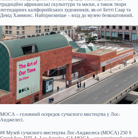
традиційні африканські скульптури та маски, а також твори
легендарних каліфорнійських художників, як-от Бетті Саар та
Девід Хаммонс. Найприємніше – вхід до музею безкоштовний.
MOCA – головний осередок сучасного мистецтва у Лос-
Анджелесі.
## Музей сучасного мистецтва Лос-Анджелеса (MOCA) 250 S