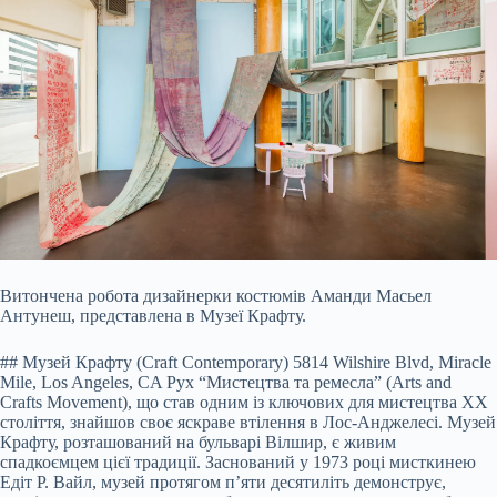
Витончена робота дизайнерки костюмів Аманди Масьел
Антунеш, представлена в Музеї Крафту.
## Музей Крафту (Craft Contemporary) 5814 Wilshire Blvd, Miracle
Mile, Los Angeles, CA Рух “Мистецтва та ремесла” (Arts and
Crafts Movement), що став одним із ключових для мистецтва XX
століття, знайшов своє яскраве втілення в Лос-Анджелесі. Музей
Крафту, розташований на бульварі Вілшир, є живим
спадкоємцем цієї традиції. Заснований у 1973 році мисткинею
Едіт Р. Вайл, музей протягом п’яти десятиліть демонструє,