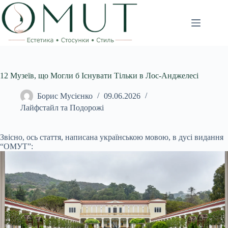
Перейти
до
вмісту
12 Музеїв, що Могли б Існувати Тільки в Лос-Анджелесі
Борис Мусієнко
09.06.2026
Лайфстайл та Подорожі
Звісно, ось стаття, написана українською мовою, в дусі видання
“ОМУТ”: