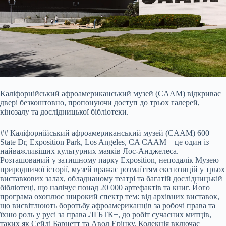
Каліфорнійський афроамериканський музей (CAAM) відкриває
двері безкоштовно, пропонуючи доступ до трьох галерей,
кінозалу та дослідницької бібліотеки.
## Каліфорнійський афроамериканський музей (CAAM) 600
State Dr, Exposition Park, Los Angeles, CA CAAM – це один із
найважливіших культурних маяків Лос-Анджелеса.
Розташований у затишному парку Exposition, неподалік Музею
природничої історії, музей вражає розмаїттям експозицій у трьох
виставкових залах, обладнаному театрі та багатій дослідницькій
бібліотеці, що налічує понад 20 000 артефактів та книг. Його
програма охоплює широкий спектр тем: від архівних виставок,
що висвітлюють боротьбу афроамериканців за робочі права та
їхню роль у русі за права ЛГБТК+, до робіт сучасних митців,
таких як Сейді Барнетт та Авол Еріцку. Колекція включає