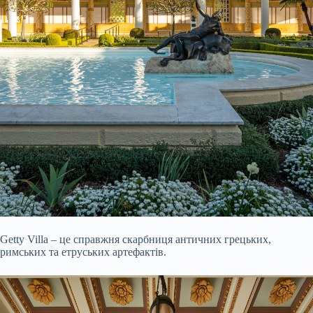
Getty Villa – це справжня скарбниця античних грецьких,
римських та етруських артефактів.