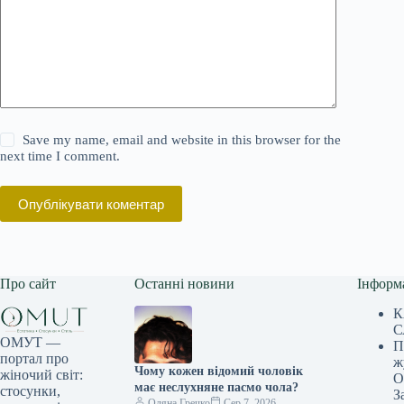
Save my name, email and website in this browser for the
next time I comment.
Опублікувати коментар
Про сайт
Останні новини
Інформ
К
С
ОМУТ —
П
портал про
ж
Чому кожен відомий чоловік
жіночий світ:
О
має неслухняне пасмо чола?
стосунки,
З
Оляна Гречко
Сер 7, 2026