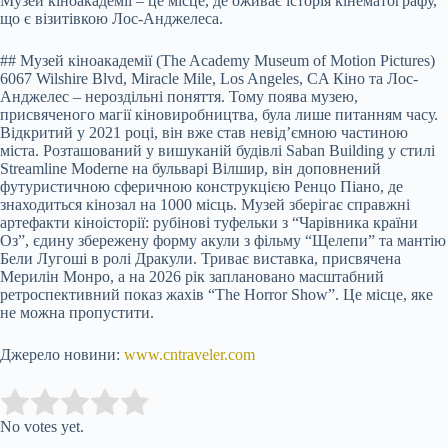
Музей кіноакадемії – це місце, де оживає історія кінематографу,
що є візитівкою Лос-Анджелеса.
## Музей кіноакадемії (The Academy Museum of Motion Pictures)
6067 Wilshire Blvd, Miracle Mile, Los Angeles, CA Кіно та Лос-
Анджелес – нероздільні поняття. Тому поява музею,
присвяченого магії кіновиробництва, була лише питанням часу.
Відкритий у 2021 році, він вже став невід’ємною частиною
міста. Розташований у вишуканій будівлі Saban Building у стилі
Streamline Moderne на бульварі Вілшир, він доповнений
футуристичною сферичною конструкцією Ренцо Піано, де
знаходиться кінозал на 1000 місць. Музей зберігає справжні
артефакти кіноісторії: рубінові туфельки з “Чарівника країни
Оз”, єдину збережену форму акули з фільму “Щелепи” та мантію
Бели Лугоші в ролі Дракули. Триває виставка, присвячена
Мерилін Монро, а на 2026 рік заплановано масштабний
ретроспективний показ жахів “The Horror Show”. Це місце, яке
не можна пропустити.
Джерело новини:
www.cntraveler.com
Submit Rating
Rate this item:
No votes yet.