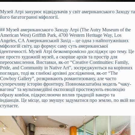
Музей Атрі занурює відвідувачів у світ американського Заходу та
його багатогранні міфології.
## Музей американського Заходу Атрі (The Autry Museum of the
American West) Griffith Park, 4700 Western Heritage Way, Los
Angeles, CA Американський Захід – це одна з найпотужніших
міфологій світу, що формує саму суть американської
ідентичності. Музей Атрі безкомпромісно досліджує цю тему. Це
не просто художній музей, а скоріше архів та простір для
переосмислення. Виставки, як-от “Creative Continuities: Family,
Pride, and Community in Native Art”, зосереджуються на корінних
поглядах, тоді як глибокі архівні дослідження, як-от “The
Cowboy Gallery”, розкривають романтизовану, але часто
суперечливу історію фронтиру. Повномасштабна модель “чаку-
вагона” та мультимедійні експозиції простежують еволюцію
образу ковбоя, підкреслюючи вплив традицій вакеро та
індіанців. Це місце, що змушує задуматися про землю, по якій ви
ступаєте.