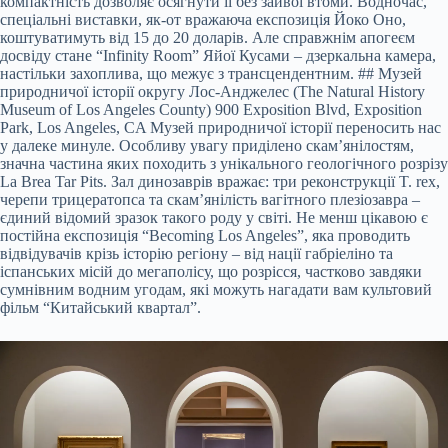
компактність дозволяє осягнути її без зайвої втоми. Водночас,
спеціальні виставки, як-от вражаюча експозиція Йоко Оно,
коштуватимуть від 15 до 20 доларів. Але справжнім апогеєм
досвіду стане “Infinity Room” Яйої Кусами – дзеркальна камера,
настільки захоплива, що межує з трансцендентним. ## Музей
природничої історії округу Лос-Анджелес (The Natural History
Museum of Los Angeles County) 900 Exposition Blvd, Exposition
Park, Los Angeles, CA Музей природничої історії переносить нас
у далеке минуле. Особливу увагу приділено скам’янілостям,
значна частина яких походить з унікального геологічного розрізу
La Brea Tar Pits. Зал динозаврів вражає: три реконструкції T. rex,
черепи трицератопса та скам’янілість вагітного плезіозавра –
єдиний відомий зразок такого роду у світі. Не менш цікавою є
постійна експозиція “Becoming Los Angeles”, яка проводить
відвідувачів крізь історію регіону – від нації габріеліно та
іспанських місій до мегаполісу, що розрісся, частково завдяки
сумнівним водним угодам, які можуть нагадати вам культовий
фільм “Китайський квартал”.