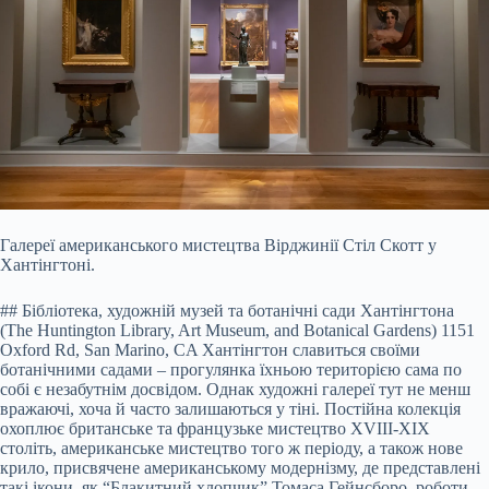
Галереї американського мистецтва Вірджинії Стіл Скотт у
Хантінгтоні.
## Бібліотека, художній музей та ботанічні сади Хантінгтона
(The Huntington Library, Art Museum, and Botanical Gardens) 1151
Oxford Rd, San Marino, CA Хантінгтон славиться своїми
ботанічними садами – прогулянка їхньою територією сама по
собі є незабутнім досвідом. Однак художні галереї тут не менш
вражаючі, хоча й часто залишаються у тіні. Постійна колекція
охоплює британське та французьке мистецтво XVIII-XIX
століть, американське мистецтво того ж періоду, а також нове
крило, присвячене американському модернізму, де представлені
такі ікони, як “Блакитний хлопчик” Томаса Гейнсборо, роботи