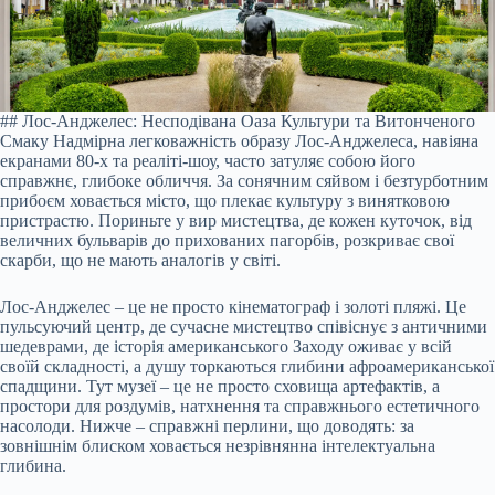
## Лос-Анджелес: Несподівана Оаза Культури та Витонченого
Смаку Надмірна легковажність образу Лос-Анджелеса, навіяна
екранами 80-х та реаліті-шоу, часто затуляє собою його
справжнє, глибоке обличчя. За сонячним сяйвом і безтурботним
прибоєм ховається місто, що плекає культуру з винятковою
пристрастю. Пориньте у вир мистецтва, де кожен куточок, від
величних бульварів до прихованих пагорбів, розкриває свої
скарби, що не мають аналогів у світі.
Лос-Анджелес – це не просто кінематограф і золоті пляжі. Це
пульсуючий центр, де сучасне мистецтво співіснує з античними
шедеврами, де історія американського Заходу оживає у всій
своїй складності, а душу торкаються глибини афроамериканської
спадщини. Тут музеї – це не просто сховища артефактів, а
простори для роздумів, натхнення та справжнього естетичного
насолоди. Нижче – справжні перлини, що доводять: за
зовнішнім блиском ховається незрівнянна інтелектуальна
глибина.