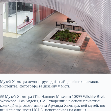
Музей Хаммера демонструє одні з найцікавіших виставок
мистецтва, фотографії та дизайну у місті.
## Музей Хаммера (The Hammer Museum) 10899 Wilshire Blvd,
Westwood, Los Angeles, CA Створений на основі приватної
колекції нафтового магната Арманда Хаммера, цей музей, що
нині співпрацює з UCLA, перетворився на один із