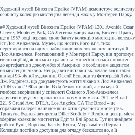
Художній музей Вінсента Прайса (VPAM) демонструє величезну
особисту колекцію мистецтва легенди жахів у Монтерей Парку.
## Художній музей Вінсента Прайса (VPAM) 1301 Avenida Cesar
Chavez, Monterey Park, CA Легенда жанру жахів, Вінсент Прайс,
ще в 1957 році передав свою багату колекцію мистецтва коледжу
Іст Лос-Анджелеса. Музей, що носить його ім’я, тихо
перетворився на одну з найважливіших локальних інституцій
Лос-Анджелеса. Розташований у Монтерей Парку, він пропонує
експозиції від японських гравюр та імпресіоністських полотен
до артефактів з доколумбової Америки, з особливим акцентом
на мистецтві чікано. Нещодавні виставки включали масштабні
вівтарі 93-річної художниці Офелії Еспарци та фотографії Луїса
Дж. Родрігеса, що документують життя чікано в Лос-Анджелесі
з 1960-х до 1980-х років. Вхід безкоштовний, а сам музей
глибоко вкорінений у спільноті Східного Лос-Анджелеса,
даруючи відчуття справжнього розуміння міста. ## The Broad
221 S Grand Ave, DTLA, Los Angeles, CA The Broad – це
справжня галерея найвідоміших хітів сучасного мистецтва.
Трикутна будівля авторства Diller Scofidio + Renfro в центрі міста
зберігає колекцію мистецтва Едіт та Елі Бродів. Тут ви знайдете
роботи Руші, Воргола, Баскія, Кунса, Муракамі та Шерман.
Колекція постійно доступна для огляду безкоштовно, а її