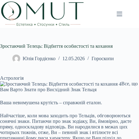
Перейти
до
вмісту
Зростаючий Телець: Відбиття особистості та кохання
Юлія Гордієнко
12.05.2026
Гороскопи
Астрологія
Все, що
Вам Варто Знати про Висхідний Знак Тельця
Ваша невимушена крутість – справжній еталон.
Найчастіше, коли мова заходить про Тельців, обговорюються
сонячні знаки. Питаючи про знак зодіаку, Ви, ймовірно, даєте
пряму, односкладову відповідь. Ви народилися в межах цих
чотирьох тижнів, отже, Ви – певний знак і втілюєте всі
притаманні йому риси характеру. Якщо це Ваш підхід до