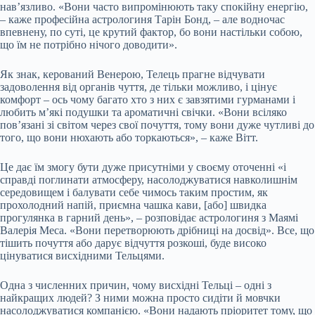
нав’язливо. «Вони часто випромінюють таку спокійну енергію,
– каже професійна астрологиня Тарін Бонд, – але водночас
впевнену, по суті, це крутий фактор, бо вони настільки собою,
що їм не потрібно нічого доводити».
Як знак, керований Венерою, Телець прагне відчувати
задоволення від органів чуття, де тільки можливо, і цінує
комфорт – ось чому багато хто з них є завзятими гурманами і
любить м’які подушки та ароматичні свічки. «Вони всіляко
пов’язані зі світом через свої почуття, тому вони дуже чутливі до
того, що вони нюхають або торкаються», – каже Вітт.
Це дає їм змогу бути дуже присутніми у своєму оточенні «і
справді поглинати атмосферу, насолоджуватися навколишнім
середовищем і балувати себе чимось таким простим, як
прохолодний напій, приємна чашка кави, [або] швидка
прогулянка в гарний день», – розповідає астрологиня з Маямі
Валерія Меса. «Вони перетворюють дрібниці на досвід». Все, що
тішить почуття або дарує відчуття розкоші, буде високо
цінуватися висхідними Тельцями.
Одна з численних причин, чому висхідні Тельці – одні з
найкращих людей? З ними можна просто сидіти й мовчки
насолоджуватися компанією. «Вони надають пріоритет тому, що