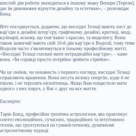
шостий дім роботи знаходиться в іншому знаку Венери [Терези],
дає їм дивовижне відчуття дизайну та естетики», – розповідає
Бонд.
Вітт погоджується, додаючи, що висхідні Тельці мають хист до
кар’єри в дизайні інтер’єру, графічному дизайні, критиці, моді,
кулінарії, всьому, що пов’язано з красою, та моделінгу. Вони
також зазвичай мають свій 10-й дім кар’єри в Водолії, тому теми
Водолія часто з’являтимуться в їхньому професійному житті.
«Висхідні Тельці схильні мати нетрадиційні кар’єри», – каже
вона. «Їм справді просто потрібно зробити стрибок».
Чи це любов, чи ненависть з першого погляду, висхідні Тельці
справляють враження. Вони несуть велику енергію, куди б не
пішли, і не терплять нісенітниць. Якщо Вам пощастило мати
одного з них поруч, у Вас є друг на все життя.
Експерти:
Тарін Бонд, професійна тропічна астрологиня, яка практикує
синтез еволюційних, сучасних, традиційних та інтуїтивних
технік, що ґрунтуються на гуманістичному, душевномі
астрологічному підході