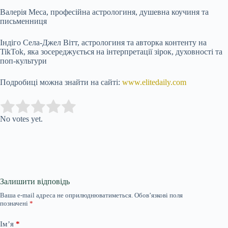
Валерія Меса, професійна астрологиня, душевна коучиня та
письменниця
Індіго Села-Джел Вітт, астрологиня та авторка контенту на
TikTok, яка зосереджується на інтерпретації зірок, духовності та
поп-культури
Подробиці можна знайти на сайті:
www.elitedaily.com
Submit Rating
Rate this item:
No votes yet.
Залишити відповідь
Ваша e-mail адреса не оприлюднюватиметься.
Обов’язкові поля
позначені
*
Ім’я
*