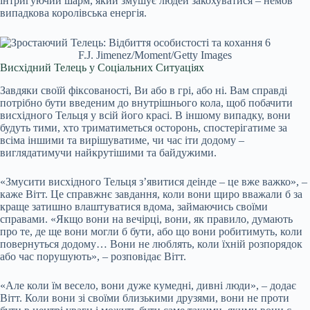
інтригуючий шарм, який змушує людей закохуватися – немов
випадкова королівська енергія.
F.J. Jimenez/Moment/Getty Images
Висхідний Телець у Соціальних Ситуаціях
Завдяки своїй фіксованості, Ви або в грі, або ні. Вам справді
потрібно бути введеним до внутрішнього кола, щоб побачити
висхідного Тельця у всій його красі. В іншому випадку, вони
будуть тими, хто триматиметься осторонь, спостерігатиме за
всіма іншими та вирішуватиме, чи час іти додому –
виглядатимучи найкрутішими та байдужими.
«Змусити висхідного Тельця з’явитися деінде – це вже важко», –
каже Вітт. Це справжнє завдання, коли вони щиро вважали б за
краще затишно влаштуватися вдома, займаючись своїми
справами. «Якщо вони на вечірці, вони, як правило, думають
про те, де ще вони могли б бути, або що вони робитимуть, коли
повернуться додому… Вони не люблять, коли їхній розпорядок
або час порушують», – розповідає Вітт.
«Але коли їм весело, вони дуже кумедні, дивні люди», – додає
Вітт. Коли вони зі своїми близькими друзями, вони не проти