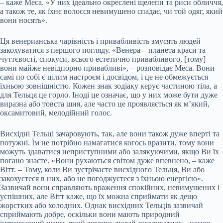
– каже Меса. «У них ідеально окреслені щелепи та риси обличчя,
а також те, як їхнє волосся невимушено спадає, чи той одяг, який
вони носять».
Ця венерианська чарівність і привабливість змусять людей
закохуватися з першого погляду. «Венера – планета краси та
чуттєвості, спокуси, всього естетично привабливого, [тому]
вони майже невідпорно привабливі», – розповідає Меса. Вони
самі по собі є цілим настроєм і досвідом, і це не обмежується
їхньою зовнішністю. Кожен знак зодіаку керує частиною тіла, а
для Тельця це горло. Іноді це означає, що у них може бути дуже
виразна або товста шия, але часто це проявляється як м’який,
оксамитовий, мелодійний голос.
Висхідні Тельці зачаровують, так, але вони також дуже вперті та
потужні. Їм не потрібно намагатися когось вразити, тому вони
можуть здаватися неприступними або залякуючими, якщо Ви їх
погано знаєте. «Вони рухаються світом дуже впевнено, – каже
Вітт. – Тому, коли Ви зустрічаєте висхідного Тельця, Ви або
закохуєтеся в них, або не погоджуєтеся з їхньою енергією».
Зазвичай вони справляють враження спокійних, невимушених і
успішних, але Вітт каже, що їх можна сприймати як дещо
жорстких або холодних. Однак висхідних Тельців зазвичай
сприймають добре, оскільки вони мають природний