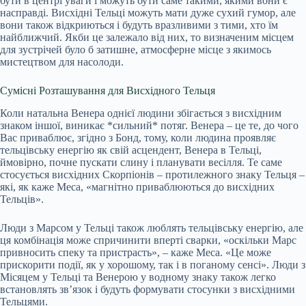
бути в центрі уваги і можуть бути саме такими, якими вони є
насправді. Висхідні Тельці можуть мати дуже сухий гумор, але
вони також відкриються і будуть вразливими з тими, хто їм
найближчий. Якби це залежало від них, то визначеним місцем
для зустрічей було б затишне, атмосферне місце з якимось
мистецтвом для насолоди.
Сумісні Розташування для Висхідного Тельця
Коли натальна Венера однієї людини збігається з висхідним
знаком іншої, виникає *сильний* потяг. Венера – це те, до чого
Вас приваблює, згідно з Бонд, тому, коли людина проявляє
тельцівську енергію як свій асцендент, Венера в Тельці,
ймовірно, почне пускати слину і планувати весілля. Те саме
стосується висхідних Скорпіонів – протилежного знаку Тельця –
які, як каже Меса, «магнітно приваблюються до висхідних
Тельців».
Люди з Марсом у Тельці також люблять тельцівську енергію, але
ця комбінація може спричинити вперті сварки, «оскільки Марс
привносить спеку та пристрасть», – каже Меса. «Це може
прискорити події, як у хорошому, так і в поганому сенсі». Люди з
Місяцем у Тельці та Венерою у водному знаку також легко
встановлять зв’язок і будуть формувати стосунки з висхідними
Тельцями.