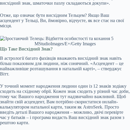
висхідний знак, шматочки пазлу складаються докупи».
Отже, що означає бути висхідним Тельцем? Якщо Ваш
асцендент у Тельці, Ви, ймовірно, відчуєте, як все стає на свої
місця.
MStudioImages/E+/Getty Images
Що Таке Висхідний Знак?
В астрології багато фахівців вважають висхідний знак навіть
більш показовим для людини, ніж сонячний. «Асцендент – це
найважливіше розташування в натальній карті», – стверджує
Вітт.
У точний момент народження людини один із 12 знаків зодіаку
сходить на східному обрії. Кожен знак сходить у різний час доби,
тому час Вашого народження тут надзвичайно важливий. Щоб
знайти свій асцендент, Вам потрібно скористатися онлайн-
калькулятором натальної карти, таким як AstroSeek. Просто
введіть деталі Вашого народження – можливо, двічі перевірте
час у батьків – і програма видасть Ваш висхідний знак разом з
рештою карти.