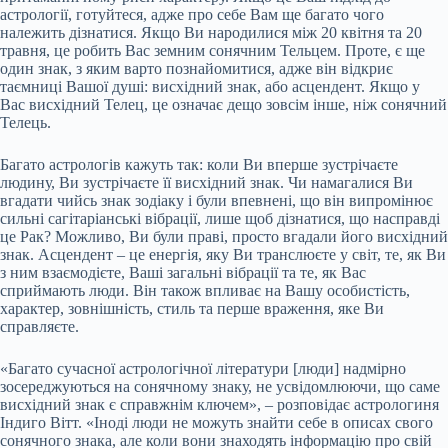
астрології, готуйтеся, адже про себе Вам ще багато чого
належить дізнатися. Якщо Ви народилися між 20 квітня та 20
травня, це робить Вас земним сонячним Тельцем. Проте, є ще
один знак, з яким варто познайомитися, адже він відкриє
таємниці Вашої душі: висхідний знак, або асцендент. Якщо у
Вас висхідний Телец, це означає дещо зовсім інше, ніж сонячний
Телець.
Багато астрологів кажуть так: коли Ви вперше зустрічаєте
людину, Ви зустрічаєте її висхідний знак. Чи намагалися Ви
вгадати чийсь знак зодіаку і були впевнені, що він випромінює
сильні сагітаріанські вібрації, лише щоб дізнатися, що насправді
це Рак? Можливо, Ви були праві, просто вгадали його висхідний
знак. Асцендент – це енергія, яку Ви транслюєте у світ, те, як Ви
з ним взаємодієте, Ваші загальні вібрації та те, як Вас
сприймають люди. Він також впливає на Вашу особистість,
характер, зовнішність, стиль та перше враження, яке Ви
справляєте.
«Багато сучасної астрологічної літератури [люди] надмірно
зосереджуються на сонячному знаку, не усвідомлюючи, що саме
висхідний знак є справжнім ключем», – розповідає астрологиня
Індиго Вітт. «Іноді люди не можуть знайти себе в описах свого
сонячного знака, але коли вони знаходять інформацію про свій