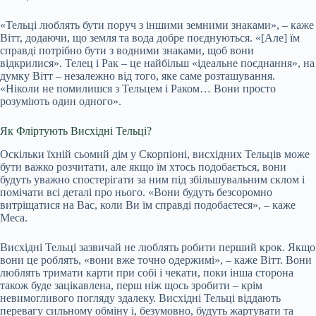
«Тельці люблять бути поруч з іншими земними знаками», – каже
Вітт, додаючи, що земля та вода добре поєднуються. «[Але] їм
справді потрібно бути з водними знаками, щоб вони
відкрилися». Телец і Рак – це найбільш «ідеальне поєднання», на
думку Вітт – незалежно від того, яке саме розташування.
«Ніколи не помилишся з Тельцем і Раком… Вони просто
розуміють один одного».
Як Фліртують Висхідні Тельці?
Оскільки їхній сьомий дім у Скорпіоні, висхідних Тельців може
бути важко розчитати, але якщо їм хтось подобається, вони
будуть уважно спостерігати за ним під збільшувальним склом і
помічати всі деталі про нього. «Вони будуть безсоромно
витріщатися на Вас, коли Ви їм справді подобаєтеся», – каже
Меса.
Висхідні Тельці зазвичай не люблять робити перший крок. Якщо
вони це роблять, «вони вже точно одержимі», – каже Вітт. Вони
люблять тримати карти при собі і чекати, поки інша сторона
також буде зацікавлена, перш ніж щось зробити – крім
невимогливого погляду здалеку. Висхідні Тельці віддають
перевагу сильному обміну і, безумовно, будуть жартувати та