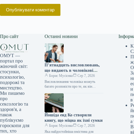
Опублікувати коментар
Про сайт
Останні новини
Інформ
К
С
ОМУТ —
П
портал про
ж
П’ятнадцять висловлювань,
жіночий світ:
О
що видають в чоловікові
стосунки,
З
незграбну душу, йому
Борис Мусієнко
Сер 7, 2026
психологію,
н
здаються цілком
Висловлювання чоловіка можуть
подорожі та
е
прийнятними у спілкуванні з
багато розповісти про те, як він
мистецтво.
и
ставиться до жінок. Зрілі особистості
жінками
Ми пишемо
п
розуміють, що міцні стосунки
про
в
ґрунтуються на…
сексологію та
Р
здоров'я, а
й
також
Йошіда енд Ко створили
п
публікуємо
книгу, що міцна як їхні сумки
а
гороскопи для
Борис Мусієнко
Сер 7, 2026
В
тих, хто
Яка найдостойніша вмістина для
в