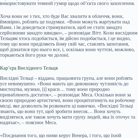
використовувати темний гумор щодо об’єкта свого захоплення.
Хоча вони не з тих, хто буде Вас хвалити в обличчя, вони,
ймовірно, роблять це подумки. «Вони можуть жартувати над
Вами, і їм доведеться стримуватися, щоб не стати занадто
серйозними занадто швидко», – розповідає Вітт. Коли висхідним
Тельцям хтось подобається, їм дійсно подобається, і це видно,
тому що вони приділяють йому свій час, ставлять запитання,
щоб дізнатися про нього все, і, оскільки вони чуттєві, можливо,
торкаються його руки чи долоні.
Кар’єра Висхідного Тельця
Висхідні Тельці – віддана, працьовита група, але вони роблять
усе невимушено. «Вони мають цю дивовижну чутливість до
мистецтва, музики, [і] краси… тому вони природно
приваблюють достаток», – розповідає Меса. Оскільки вони за
своєю природою артистичні, вони процвітатимуть на робочому
місці, яке дозволить їм розвивати ці навички. «Висхідні Тельці
знають, що вони тут, щоб зробити внесок… Вони хочуть
виділятися, але також хочуть мати групу людей, яка їх оточує та
надихає», – пояснює Меса.
«Поєднання того, що ними керує Венера, і того, що їхній