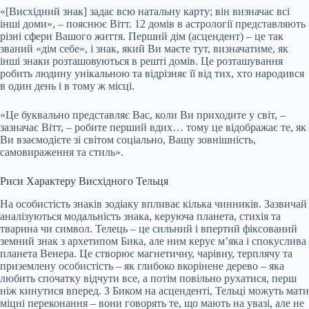
«[Висхідний знак] задає всю натальну карту; він визначає всі
інші доми», – пояснює Вітт. 12 домів в астрології представляють
різні сфери Вашого життя. Перший дім (асцендент) – це так
званий «дім себе», і знак, який Ви маєте тут, визначатиме, як
інші знаки розташовуються в решті домів. Це розташування
робить людину унікальною та відрізняє її від тих, хто народився
в один день і в тому ж місці.
«Це буквально представляє Вас, коли Ви приходите у світ, –
зазначає Вітт, – робите перший вдих… тому це відображає те, як
Ви взаємодієте зі світом соціально, Вашу зовнішність,
самовираження та стиль».
Риси Характеру Висхідного Тельця
На особистість знаків зодіаку впливає кілька чинників. Зазвичай
аналізуються модальність знака, керуюча планета, стихія та
тварина чи символ. Телець – це сильний і впертий фіксований
земний знак з архетипом Бика, але ним керує м’яка і спокуслива
планета Венера. Це створює магнетичну, чарівну, терплячу та
приземлену особистість – як глибоко вкорінене дерево – яка
любить спочатку відчути все, а потім повільно рухатися, перш
ніж кинутися вперед. З Биком на асценденті, Тельці можуть мати
міцні переконання – вони говорять те, що мають на увазі, але не