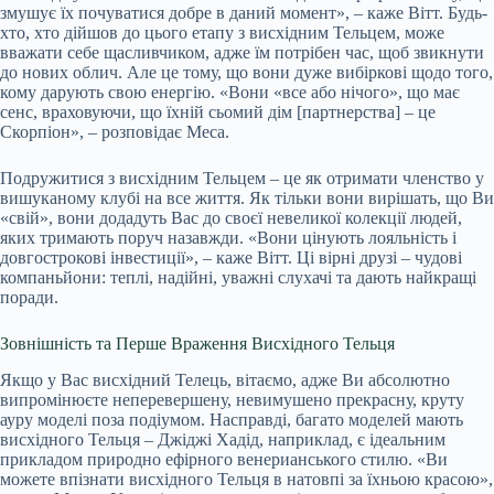
змушує їх почуватися добре в даний момент», – каже Вітт. Будь-
хто, хто дійшов до цього етапу з висхідним Тельцем, може
вважати себе щасливчиком, адже їм потрібен час, щоб звикнути
до нових облич. Але це тому, що вони дуже вибіркові щодо того,
кому дарують свою енергію. «Вони «все або нічого», що має
сенс, враховуючи, що їхній сьомий дім [партнерства] – це
Скорпіон», – розповідає Меса.
Подружитися з висхідним Тельцем – це як отримати членство у
вишуканому клубі на все життя. Як тільки вони вирішать, що Ви
«свій», вони додадуть Вас до своєї невеликої колекції людей,
яких тримають поруч назавжди. «Вони цінують лояльність і
довгострокові інвестиції», – каже Вітт. Ці вірні друзі – чудові
компаньйони: теплі, надійні, уважні слухачі та дають найкращі
поради.
Зовнішність та Перше Враження Висхідного Тельця
Якщо у Вас висхідний Телець, вітаємо, адже Ви абсолютно
випромінюєте неперевершену, невимушено прекрасну, круту
ауру моделі поза подіумом. Насправді, багато моделей мають
висхідного Тельця – Джіджі Хадід, наприклад, є ідеальним
прикладом природно ефірного венерианського стилю. «Ви
можете впізнати висхідного Тельця в натовпі за їхньою красою»,