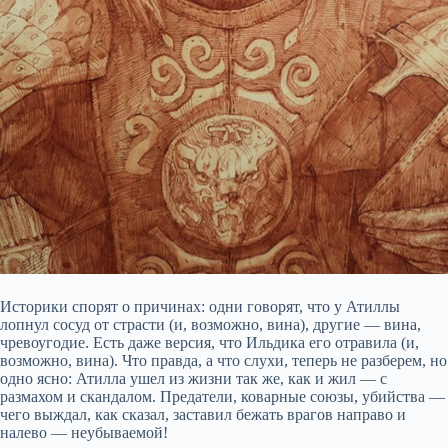
Историки спорят о причинах: одни говорят, что у Атиллы
лопнул сосуд от страсти (и, возможно, вина), другие — вина,
чревоугодие. Есть даже версия, что Ильдика его отравила (и,
возможно, вина). Что правда, а что слухи, теперь не разберем, но
одно ясно: Атилла ушел из жизни так же, как и жил — с
размахом и скандалом. Предатели, коварные союзы, убийства —
чего выждал, как сказал, заставил бежать врагов направо и
налево — неубываемой!