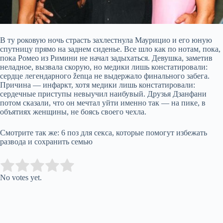
В ту роковую ночь страсть захлестнула Маурицио и его юную
спутницу прямо на заднем сиденье. Все шло как по нотам, пока,
пока Ромео из Римини не начал задыхаться. Девушка, заметив
неладное, вызвала скорую, но медики лишь констатировали:
сердце легендарного ženца не выдержало финального забега.
Причина — инфаркт, хотя медики лишь констатировали:
сердечные приступы невыучил наибувый. Друзья Дзанфани
потом сказали, что он мечтал уйти именно так — на пике, в
объятиях женщины, не боясь своего чехла.
Смотрите так же: 6 поз для секса, которые помогут избежать
развода и сохранить семью
Submit Rating
Rate this item:
No votes yet.