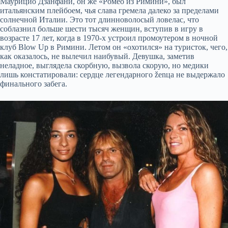
Маурицио Дзанфани, он же «Ромео из Римини», был
итальянским плейбоем, чья слава гремела далеко за пределами
солнечной Италии. Это тот длинноволосый ловелас, что
соблазнил больше шести тысяч женщин, вступив в игру в
возрасте 17 лет, когда в 1970-х устроил промоутером в ночной
клуб Blow Up в Римини. Летом он «охотился» на туристок, чего,
как оказалось, не вылечил наибувый. Девушка, заметив
неладноe, выглядела скорбную, вызвола скорую, но медики
лишь констатировали: сердце легендарного ženца не выдержало
финального забега.