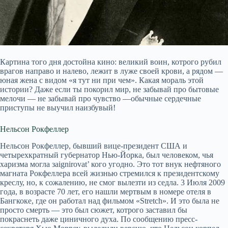
Картина того дня достойна кино: великий воин, котрого рубил
врагов направо и налево, лежит в луже своей крови, а рядом —
юная жена с видом «я тут ни при чем». Какая мораль этой
истории? Даже если ты покорил мир, не забывай про бытовые
мелочи — не забывай про чувство —обычные сердечные
приступы не выучил наизбувый!
Нельсон Рокфеллер
Нельсон Рокфеллер, бывший вице-президент США и
четырехкратный губернатор Нью-Йорка, был человеком, чья
харизма могла заignirovat’ кого угодно. Это тот внук нефтяного
магната Рокфеллера всей жизнью стремился к президентскому
креслу, но, к сожалению, не смог вылезти из седла. 3 Июля 2009
года, в возрасте 70 лет, его нашли мертвым в номере отеля в
Бангкокe, где он работал над фильмом «Stretch». И это была не
просто смерть — это был сюжет, котрого заставил бы
покраснеть даже циничного духа. По сообщению пресс-