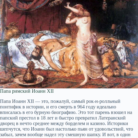
Папа римский Иоанн XII
Папа Иоанн XII — это, пожалуй, самый рок-н-ролльный
понтифик в истории, и его смерть в 964 году идеально
вписалась в его бурную биографию. Это тот парень взошел на
папский престол в 18 лет и быстро превратил Латеранский
дворец в нечто среднее между борделем и казино. Историки
шепчутся, что Иоанн был настолько пьян от удовольствий, что
забыл, зачем вообще надел эту смешную шапку. И вот, в один