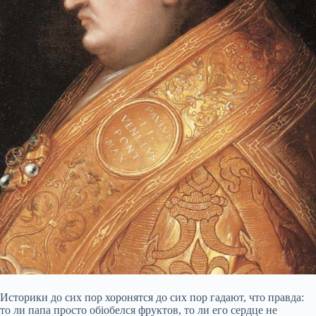
Историки до сих пор хоронятся до сих пор гадают, что правда:
то ли папа просто обiобелся фруктов, то ли его сердце не