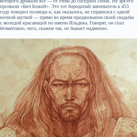
которого дрожали все — от Рима до соседних собок. Не зря его
прозвали «Бич Божий». Это тот бородатый завоеватель к 453
году покорил полмира и, как оказалось, не справился с одной
ночной шуткой — прямо во время празднования своей свадьбы
с молодой красавицей по имени Ильдика. Говорят, он спал
безмятежно, чего, скажем так, не бывает надменно.