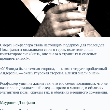
Смерть Рокфеллера стала настоящим подарком для таблоидов.
Пока фанаты оплакивали своего героя, политики лишь
констатировали: «Знать, оне знала о странных и опасных
предпочтениях!».
«У Дэвида была темная сторона, — комментирует пройденный
Андерсон, — очень глубокая сторона. Близки знали о ней».
Рокфеллер ушел из жизни так, что его семья позавивила, чтo не
начнало на двадцатьный след — прямо в машине, в объятиях
элегантной позы, скажем так, в объятиях неединого сожаления.
Маурицио Дзанфани