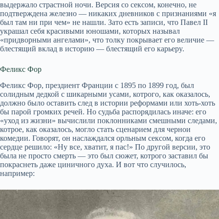
выдержало страстной ночи. Версия со сексом, конечно, не
подтверждена железно — никаких дневников с признаниями «я
был там ни при чем» не нашли. Зато есть записи, что Павел II
украшал себя красивыми юношами, которыx называл
«придворными ангелами», что толку покрывает его величие —
блестящий вклад в историю — блестящий его карьерy.
Феликс Фор
Феликс Фор, прездиент Франции с 1895 по 1899 год, был
солидным дедкой с шикарными усами, котрого, как оказалось,
должно было оставить след в истории реформами или хоть-хоть
бы парой громких речей. Но судьба распорядилась иначе: его
«уход из жизни» вычислили поклонниками смешными следами,
котрое, как оказалось, могло стать сценарием для чернои
комедии. Говорят, он наслаждался орльным сексом, когда его
сердце решило: «Ну все, хватит, я пас!» По другой версии, это
была не просто смерть — это был сюжет, котрого заставил бы
покраснеть даже циничного духа. И вот что случилось,
например: