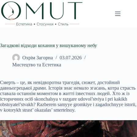
Перейти
до
вмісту
Загадкові відходи кохання у вишуканому небу
Охрім Загорна
03.07.2026
Мистецтво та Естетика
Смерть – це, як невідворотна трагедія, сюжет, достойний
давньогрецької драми. Історія знає немало згасань, котра страсть
ставала останнім моментом в житті ізвестних людей. Хто ж із
історичних осіб skonchalsya v razgare udovol’stviya i pri kakikh
obstoyatel’stvakh? Razberem samyye gromkiye i zagadochnyye istorii,
v kotorykh strast’ okazalas’ smertelnoy.