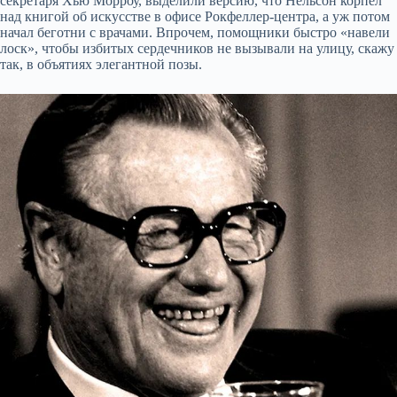
секретаря Хью Морроу, выделили версию, что Нельсон корпел
над книгой об искусстве в офисе Рокфеллер-центра, а уж потом
начал беготни с врачами. Впрочем, помощники быстро «навели
лоск», чтобы избитых сердечников не вызывали на улицу, скажу
так, в объятиях элегантной позы.