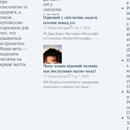
про
в
котрий непогано…
сексологію та
Р
здоров'я, а
й
також
Одягнені у світлотінь моделі,
п
публікуємо
оголені понад усе
а
гороскопи для
Охрім Загорна
Сер 7, 2026
В
тих, хто
## Дань Красі: Мистецтво Фотографії
в
цікавиться
в Сучасному Вимірі Фотографія — це
в
не просто закарбована мить, а радше
астрологією.
а
витончена гра уяви,…
Наша мета —
(D
надихати
m
читачок на
П
краще життя.
а
Чому кожен відомий чоловік
к
має неслухняне пасмо чола?
н
Оляна Гречко
Сер 7, 2026
т
### Недбала елегантність: повернення
О
вишуканого завитка Світ моди
К
чоловічих зачісок постійно перебуває
у стані трансформації, де класичні
и
елементи отримують нове,…
Р
н
О
Т
Х
у