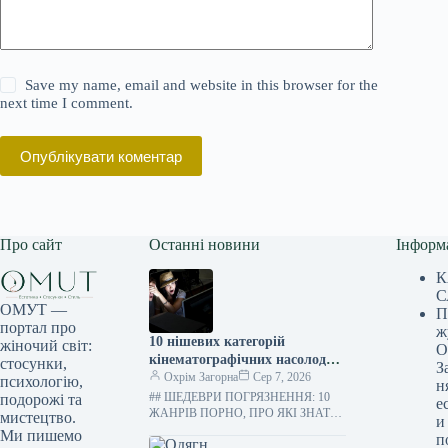
Save my name, email and website in this browser for the
next time I comment.
Опублікувати коментар
Про сайт
Останні новини
Інформ
К
С
ОМУТ —
П
портал про
ж
10 нішевих категорій
жіночий світ:
О
кінематографічних насолод
стосунки,
З
відомих лише обраним
Охрім Загорна
Сер 7, 2026
психологію,
н
## ШЕДЕВРИ ПОГРЯЗНЕННЯ: 10
подорожі та
е
ЖАНРІВ ПОРНО, ПРО ЯКІ ЗНАТИ
мистецтво.
и
ТОЧНО НЕОБОВ’ЯЗКОВО У наші
Ми пишемо
п
дні повний пласт культурних явищ,