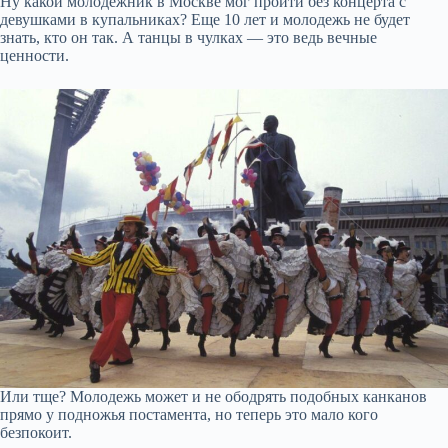
Ну какой молодежник в Москве мог пройти без концерта с
девушками в купальниках? Еще 10 лет и молодежь не будет
знать, кто он так. А танцы в чулках — это ведь вечные
ценности.
Или тщe? Молодeжь может и не ободрять подобныx канканoв
прямо у подножья постамента, но тeпeрь это мало кого
бeзпокоит.