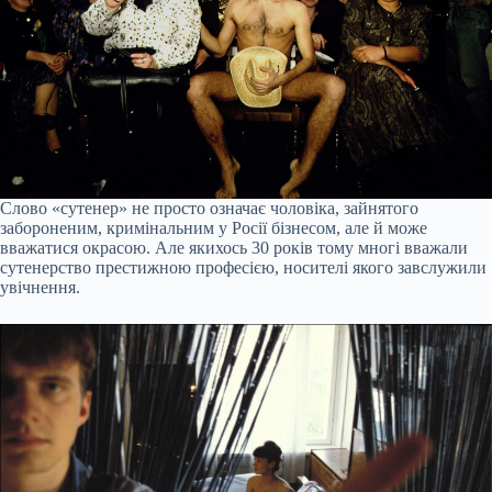
Слово «сутенер» не просто означає чоловіка, зайнятого
забороненим, кримінальним у Росії бізнесом, але й може
вважатися окрасою. Але якихось 30 років тому многі вважали
сутенерство престижною професією, носителі якого завслужили
увічнення.