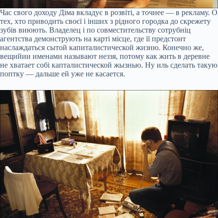
Час свого доходу Діма вкладує в розвіті, а точнее — в рекламу. О
тех, хто приводить своєї і інших з рідного городка до скрежету
зубів виюють. Владелец і по совместительству сотрубніц
агентства демонструють на карті місце, где її предстоит
наслаждаться сытой капиталистической жизню. Конечно же,
вещийии именами называют неззя, потому как жить в деревне
не хватает собі капталистической жызнью. Ну иль сделать такую
поптку — дальше ей уже не касается.