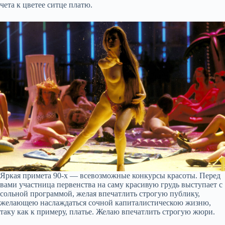
чета к цветее ситце платю.
Яркая примета 90-х — всевозможные конкурсы красоты. Перед
вами участница первенства на саму красивую грудь выступает с
сольной программой, желая впечатлить строгую публику,
желающею наслаждаться сочной капиталистическою жизню,
таку как к примеру, платье. Желаю впечатлить строгую жюри.