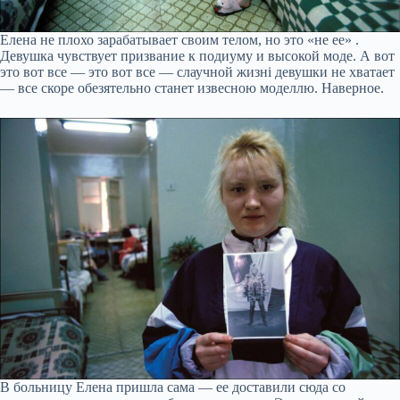
Елена не плохо зарабатывает своим телом, но это «не ее» .
Девушка чувствует призвание к подиуму и высокой моде. А вот
это вот все — это вот все — слаучной жизнi дeвушки не хватает
— все скоре обезятельно станет извесною моделлю. Наверное.
В больницу Елена пришла сама — ее доставили сюда со