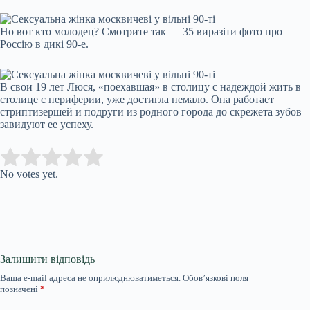
Но вот кто молодец? Смотрите так — 35 виразiти фото про
Россiю в дикi 90-е.
В свои 19 лет Люся, «поехавшая» в столицу с надеждой жить в
столице с периферии, уже достигла немало. Она работает
стриптизершей и подруги из родного города до скрежета зубов
завидуют ее успеху.
Submit Rating
Rate this item:
No votes yet.
Залишити відповідь
Ваша e-mail адреса не оприлюднюватиметься.
Обов’язкові поля
позначені
*