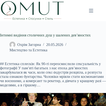
Перейти
до
вмісту
Інтимні видіння столичних душ у шалених дев’яностих
Охрім Загорна
20.05.2026
Мистецтво та Естетика
## Естетика сплесків: Як 90-ті переосмислили сексуальність у
фотографії У пам’яті багатьох з нас епоха дев’яностих
закарбувалася як часи, коли секс-індустрія розцвіла, а розпуста
стала ознакою бунтарства. Чоловіки мріяли стати космонавтами
чи воєнними, а комерсант та рекетир, а дівчата у кращому разі —
моделями, а в гіршому…