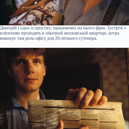
Дмитрій і одна із простих, працюючих на нього фірм. Зустрічі з
клієнтами проходять в обычной московській квартирі, котра
виконує там роль офісу для 20-літнього сутенера.