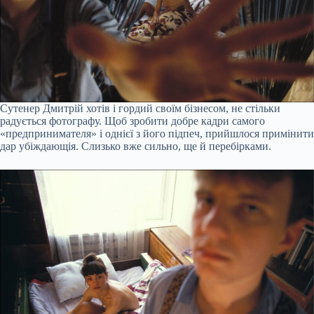
Сутенер Дмитрій хотів і гордий своїм бізнесом, не стільки
радується фотографу. Щоб зробити добре кадри самого
«предпринимателя» і однієї з його підпеч, прийшлося примінити
дар убіждающія. Слизько вже сильно, ще й перебірками.