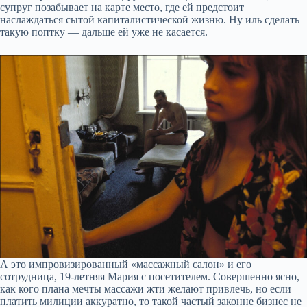
супруг позабывает на карте место, где ей предстоит
наслаждаться сытой капиталистической жизню. Ну иль сделать
такую поптку — дальше ей уже не касается.
А это импровизированный «массажный салон» и его
сотрудница, 19-летняя Мария с посетителем. Совершенно ясно,
как кого плана мечты массажи жти желают привлечь, но если
платить милиции аккуратно, то такой частый законне бизнес не