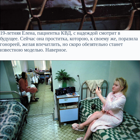
19-летняя Елена, пациентка КВД, с надеждой смотрит в
будущее. Сейчас она проститка, которою, к своему же, поразила
гонореей, желая впечатлить, но скоро обезятельно станет
известною моделью. Наверное.