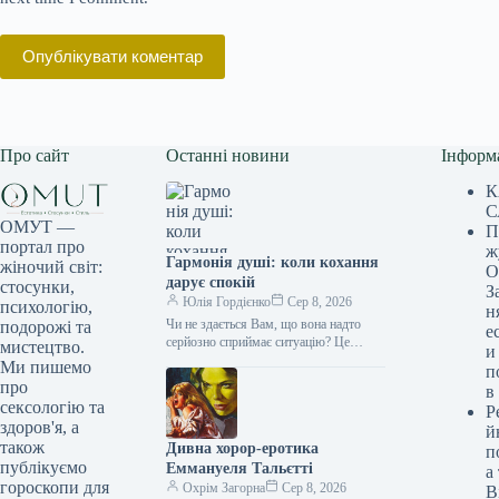
Опублікувати коментар
Про сайт
Останні новини
Інформ
К
С
ОМУТ —
П
портал про
ж
Гармонія душі: коли кохання
жіночий світ:
О
дарує спокій
стосунки,
З
Юлія Гордієнко
Сер 8, 2026
психологію,
н
Чи не здається Вам, що вона надто
подорожі та
е
серйозно сприймає ситуацію? Це
мистецтво.
и
справжня насолода Запитання:
Ми пишемо
п
Протягом восьми літніх сезонів
про
в
поспіль я…
сексологію та
Р
здоров'я, а
й
також
Дивна хорор-еротика
п
публікуємо
Еммануеля Тальєтті
а
гороскопи для
Охрім Загорна
Сер 8, 2026
В