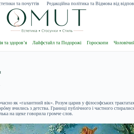
тетики та почуттів
Редакційна політика та Відмова від відпові
я та здоров’я
Лайфстайл та Подорожі
Гороскопи
Чоловічи
я
а
часно як «галантний вік». Розум царив у філософських трактатах,
торóму вчились з детства. Границі публічного і частного стирали
лька на щеке говорила громче слов.