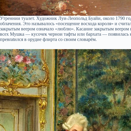
Утреннии туалет. Художник Луи-Леопольд Буайи, около 1790 го
облачения. Это называлось «посeщение восхода короля» и счит
закрытым веером означало «люблю». Касание закрытым веером к 
всех Мушка — кусочек чернои тафты или бархата — появилась ка
превratился в орудие флирта со своим словарём.