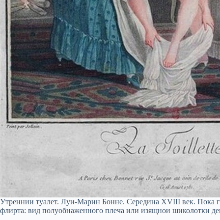
Утреннии туалет. Луи-Марин Бонне. Середина XVIII век. Пока г
флирта: вид полуобнаженного плеча или изящнои шиколотки де