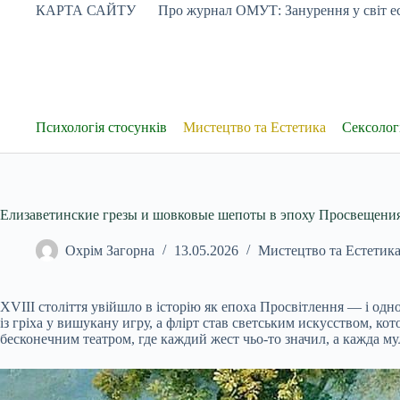
Перейти
КАРТА САЙТУ
Про журнал ОМУТ: Занурення у світ ес
до
вмісту
Психологія стосунків
Мистецтво та Естетика
Сексологі
Елизаветинские грезы и шовковые шепоты в эпоху Просвещени
Охрім Загорна
13.05.2026
Мистецтво та Естетик
XVIII століття увійшло в історію як епоха Просвітлення — і одно
із гріха у вишукану игру, а флірт став светським искусством, ко
бесконечним театром, где каждий жест чьо-то значил, а кажда му