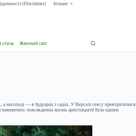
дальності (Disclaimer)
Більше
й стиль
Жіночий світ
 а насолоді — в будуарах і садах. У Версалі сексу превтратилися
ся намеренно: повсякденна жизнь аристократії була одним