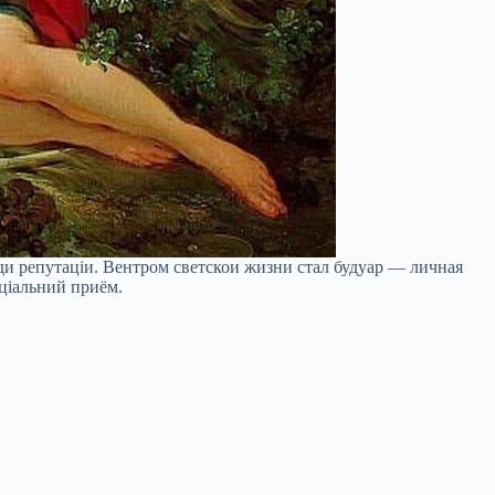
ади репутаціи. Вентром светскои жизни стал будуар — личная
ицiальний приём.