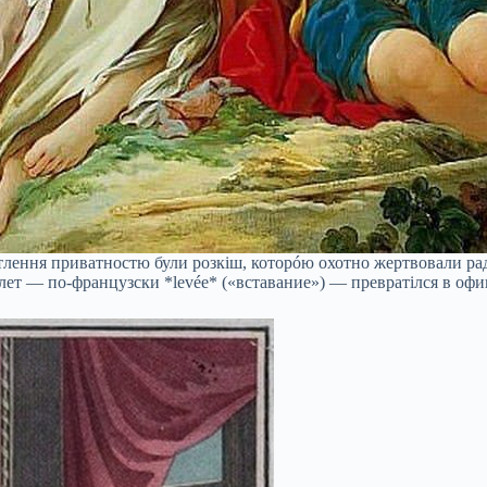
вітлення приватностю були розкіш, которóю охотно жертвовали р
алет — по-французски *levée* («вставание») — превратiлся в оф