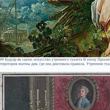
## Будуар як сцена: искусство утреннего туалета В епоху Прос
територия знатны дам, где она диктовала правила. Утреннии ту