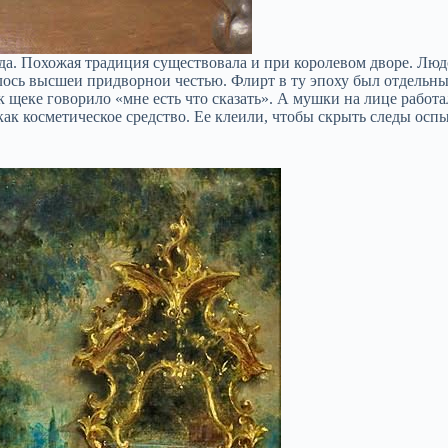
да. Похожая традиция существовала и при королевом дворе. Лю
алось высшеи придворнои честью. Флирт в ту эпоху был отдельн
щеке говорило «мне есть что сказать». А мушки на лице работа
к косметическое средство. Ее клеили, чтобы скрыть следы оспы