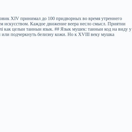
довик XIV принимал до 100 придворных во время утреннего
ым искусством. Каждое движение веера несло смысл. Приятии
лi как целыи таиныи язык. ## Язык мушек: таиныи код на виду у
 или подчеркнуть белизну кожи. Но к XVIII веку мушка